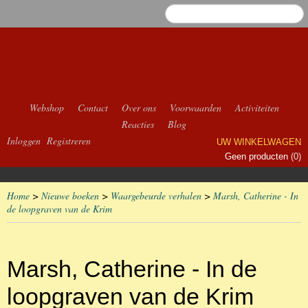
Webshop
Contact
Over ons
Voorwaarden
Activiteiten
Reacties
Blog
Inloggen
Registreren
UW WINKELWAGEN
Geen producten
(0)
Home
>
Nieuwe boeken
>
Waargebeurde verhalen
>
Marsh, Catherine - In
de loopgraven van de Krim