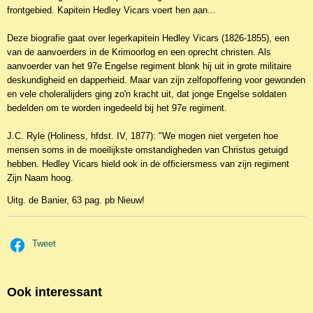
IN WINKELWAGEN
Specificaties
Productcode
NBKWv-22049
EAN code
9789402907179
Omschrijving
1853-1856: oorlog om de Krim, het Oekraïense schiereiland. Half Europa
neemt het tegen Rusland op. Ook Engeland stuurt vele soldaten naar het
frontgebied. Kapitein Hedley Vicars voert hen aan...
Deze biografie gaat over legerkapitein Hedley Vicars (1826-1855), een
van de aanvoerders in de Krimoorlog en een oprecht christen. Als
aanvoerder van het 97e Engelse regiment blonk hij uit in grote militaire
deskundigheid en dapperheid. Maar van zijn zelfopoffering voor gewonden