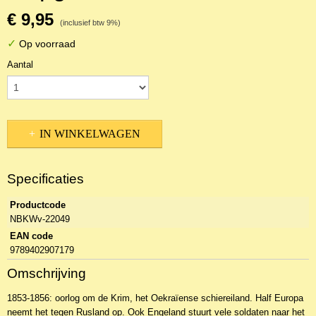
Marsh, Catherine - In de
loopgraven van de Krim
€ 9,95
(inclusief btw 9%)
✓
Op voorraad
Aantal