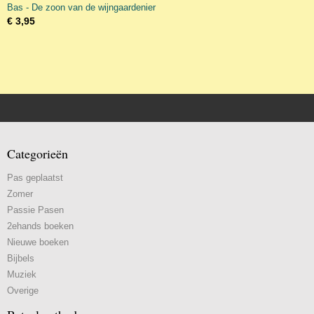
Bas - De zoon van de wijngaardenier
€ 3,95
Categorieën
Pas geplaatst
Zomer
Passie Pasen
2ehands boeken
Nieuwe boeken
Bijbels
Muziek
Overige