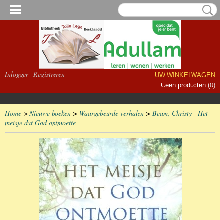
Inloggen
Registreren
UW WINKELWAGEN
Geen producten
(0)
Home
>
Nieuwe boeken
>
Waargebeurde verhalen
>
Beam, Christy - Het
meisje dat God ontmoette