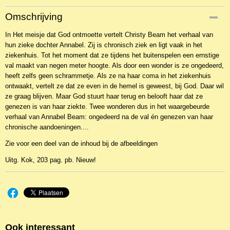
Productcode
Omschrijving
NBKWv-2291
In Het meisje dat God ontmoette vertelt Christy Beam het verhaal van
EAN code
hun zieke dochter Annabel. Zij is chronisch ziek en ligt vaak in het
9789043525299
ziekenhuis. Tot het moment dat ze tijdens het buitenspelen een ernstige
val maakt van negen meter hoogte. Als door een wonder is ze ongedeerd,
heeft zelfs geen schrammetje. Als ze na haar coma in het ziekenhuis
ontwaakt, vertelt ze dat ze even in de hemel is geweest, bij God. Daar wil
ze graag blijven. Maar God stuurt haar terug en belooft haar dat ze
genezen is van haar ziekte. Twee wonderen dus in het waargebeurde
verhaal van Annabel Beam: ongedeerd na de val én genezen van haar
chronische aandoeningen....
Zie voor een deel van de inhoud bij de afbeeldingen
Uitg. Kok, 203 pag. pb. Nieuw!
Ook interessant