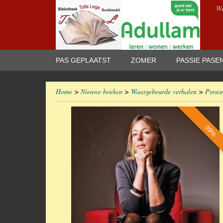
We
PAS GEPLAATST
ZOMER
PASSIE PASE
Home
>
Nieuwe boeken
>
Waargebeurde verhalen
>
Preusn
-39%