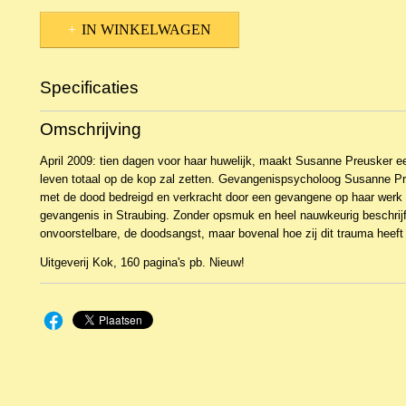
IN WINKELWAGEN
Specificaties
Productcode
NBKWv-2328
Omschrijving
EAN code
9789043520584
April 2009: tien dagen voor haar huwelijk, maakt Susanne Preusker 
leven totaal op de kop zal zetten. Gevangenis­psycholoog Susanne Pr
met de dood bedreigd en verkracht door een gevangene op haar werk 
gevangenis in Straubing. Zonder opsmuk en heel nauwkeurig beschrij
onvoorstelbare, de doodsangst, maar bovenal hoe zij dit trauma heeft 
Uitgeverij Kok, 160 pagina's pb. Nieuw!