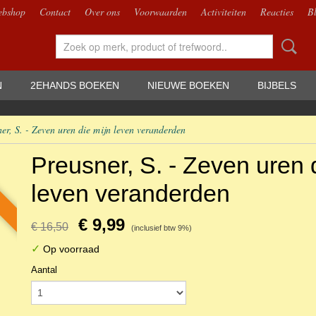
bshop
Contact
Over ons
Voorwaarden
Activiteiten
Reacties
B
N
2EHANDS BOEKEN
NIEUWE BOEKEN
BIJBELS
er, S. - Zeven uren die mijn leven veranderden
Preusner, S. - Zeven uren 
leven veranderden
€ 9,99
€ 16,50
(inclusief btw 9%)
✓
Op voorraad
Aantal