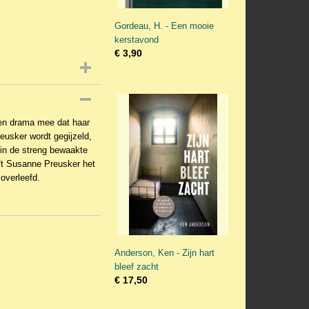
Gordeau, H. - Een mooie
kerstavond
€ 3,90
een drama mee dat haar
eusker wordt gegijzeld,
in de streng bewaakte
ft Susanne Preusker het
overleefd.
Anderson, Ken - Zijn hart
bleef zacht
€ 17,50