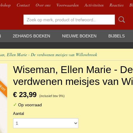
bshop
Contact
Over ons
Voorwaarden
Activiteiten
Reacties
B
N
2EHANDS BOEKEN
NIEUWE BOEKEN
BIJBELS
an, Ellen Marie - De verdwenen meisjes van Willowbrook
nkort
Wiseman, Ellen Marie - De
verdwenen meisjes van Wi
€ 23,99
(inclusief btw 9%)
✓
Op voorraad
Aantal