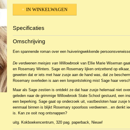
IN WINKELWAGEN
Specificaties
Productcode
NBKWv-2517
Omschrijving
EAN code
9789023961437
Een spannende roman over een huiveringwekkende persoonsverwisse
De verdwenen meisjes van Willowbrook
van Ellie Marie Wiseman gaat
en Rosemary Winters. Sage en Rosemary lijken ontzettend op elkaar, 
geweten dat er iets met haar zusje aan de hand was, dat ze besche
Rosemary overleden is aan een longontsteking mist Sage haar verschr
Maar als Sage zestien is ontdekt ze dat haar zusje helemaal niet over
geleden naar de grimmige Willowbrook State School gestuurd, een ins
een beperking. Sage gaat op onderzoek uit, vastbesloten haar zusje t
eenmaal binnen is blijkt Rosemary spoorloos verdwenen…en denkt ie
is. Kan ze ooit nog ontsnappen?
uitg. Kokboekencentrum, 320 pag. paperback, Nieuw!