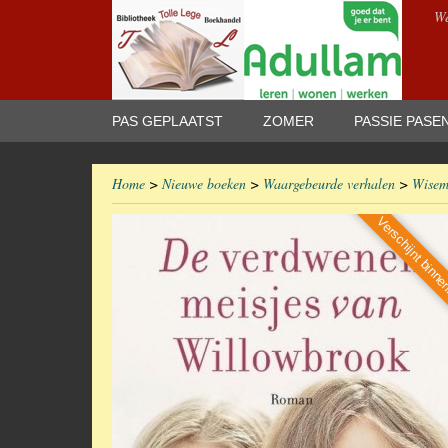
We
PAS GEPLAATST
ZOMER
PASSIE PASE
Home
>
Nieuwe boeken
>
Waargebeurde verhalen
>
Wisem
Verschijnt binne