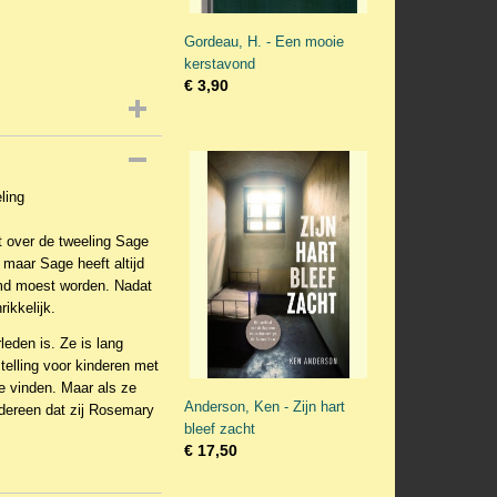
Gordeau, H. - Een mooie
kerstavond
€ 3,90
ling
 over de tweeling Sage
maar Sage heeft altijd
rmd moest worden. Nadat
ikkelijk.
leden is. Ze is lang
telling voor kinderen met
e vinden. Maar als ze
Anderson, Ken - Zijn hart
dereen dat zij Rosemary
bleef zacht
€ 17,50