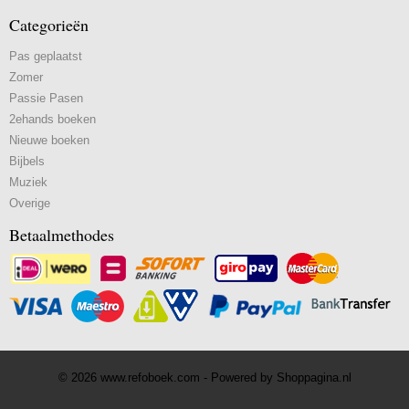
Categorieën
Pas geplaatst
Zomer
Passie Pasen
2ehands boeken
Nieuwe boeken
Bijbels
Muziek
Overige
Betaalmethodes
© 2026 www.refoboek.com - Powered by Shoppagina.nl