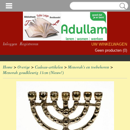
Inloggen
Registreren
UW WINKELWAGEN
Geen producten
(0)
Home
>
Overige
>
Cadeau-artikelen
>
Menorah's en toebehoren
>
Menorah goudkleurig 11cm (Nieuw!)