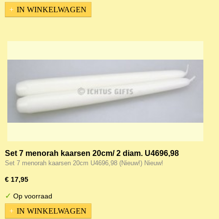
IN WINKELWAGEN
Set 7 menorah kaarsen 20cm/ 2 diam. U4696,98
(Nieuw!)
Set 7 menorah kaarsen 20cm U4696,98 (Nieuw!) Nieuw!
€ 17,95
✓
Op voorraad
IN WINKELWAGEN