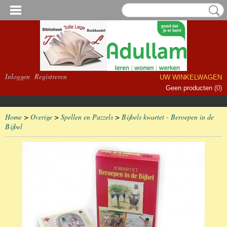
Inloggen
Registreren
UW WINKELWAGEN
Geen producten
(0)
Home
>
Overige
>
Spellen en Puzzels
>
Bijbels kwartet - Beroepen in de
Bijbel