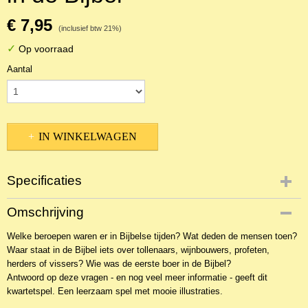
€ 7,95
(inclusief btw 21%)
✓
Op voorraad
Aantal
IN WINKELWAGEN
Specificaties
Productcode
Omschrijving
NSP-12126
Welke beroepen waren er in Bijbelse tijden? Wat deden de mensen toen?
EAN code
Waar staat in de Bijbel iets over tollenaars, wijnbouwers, profeten,
51225
herders of vissers? Wie was de eerste boer in de Bijbel?
Antwoord op deze vragen - en nog veel meer informatie - geeft dit
kwartetspel. Een leerzaam spel met mooie illustraties.