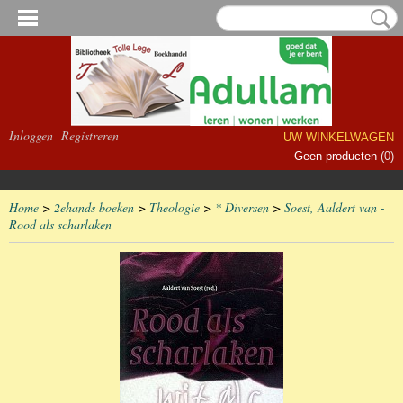
Inloggen
Registreren
UW WINKELWAGEN
Geen producten
(0)
Home
>
2ehands boeken
>
Theologie
>
* Diversen
>
Soest, Aaldert van -
Rood als scharlaken