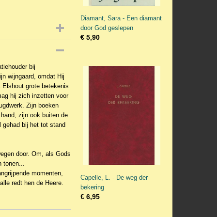
Diamant, Sara - Een diamant
door God geslepen
€ 5,90
atiehouder bij
n wijngaard, omdat Hij
t Elshout grote betekenis
ag hij zich inzetten voor
ugdwerk. Zijn boeken
hand, zijn ook buiten de
 gehad bij het tot stand
wegen door. Om, als Gods
 tonen...
aangrijpende momenten,
Capelle, L. - De weg der
 alle redt hen de Heere.
bekering
€ 6,95