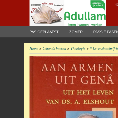
We
PAS GEPLAATST
ZOMER
PASSIE PASE
Home
>
2ehands boeken
>
Theologie
>
* Levensbeschrijvi