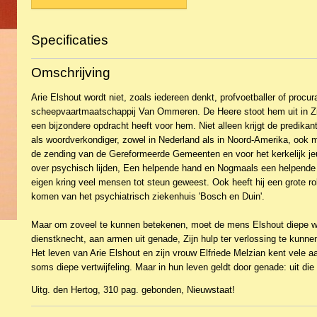
Specificaties
Productcode
2BKTLe-23184
Omschrijving
EAN code
9789033121463
Arie Elshout wordt niet, zoals iedereen denkt, profvoetballer of procur
scheepvaartmaatschappij Van Ommeren. De Heere stoot hem uit in Zij
een bijzondere opdracht heeft voor hem. Niet alleen krijgt de predikan
als woordverkondiger, zowel in Nederland als in Noord-Amerika, ook m
de zending van de Gereformeerde Gemeenten en voor het kerkelijk je
over psychisch lijden, Een helpende hand en Nogmaals een helpende 
eigen kring veel mensen tot steun geweest. Ook heeft hij een grote rol
komen van het psychiatrisch ziekenhuis 'Bosch en Duin'.
Maar om zoveel te kunnen betekenen, moet de mens Elshout diepe 
dienstknecht, aan armen uit genade, Zijn hulp ter verlossing te kunnen
Het leven van Arie Elshout en zijn vrouw Elfriede Melzian kent vele 
soms diepe vertwijfeling. Maar in hun leven geldt door genade: uit die
Uitg. den Hertog, 310 pag. gebonden, Nieuwstaat!