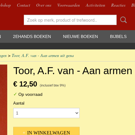
bshop
Contact
Over ons
Voorwaarden
Activiteiten
Reacties
B
N
2EHANDS BOEKEN
NIEUWE BOEKEN
BIJBELS
ngen
>
Toor, A.F. van - Aan armen uit gena
Toor, A.F. van - Aan armen
€ 12,50
(inclusief btw 9%)
✓
Op voorraad
Aantal
IN WINKELWAGEN