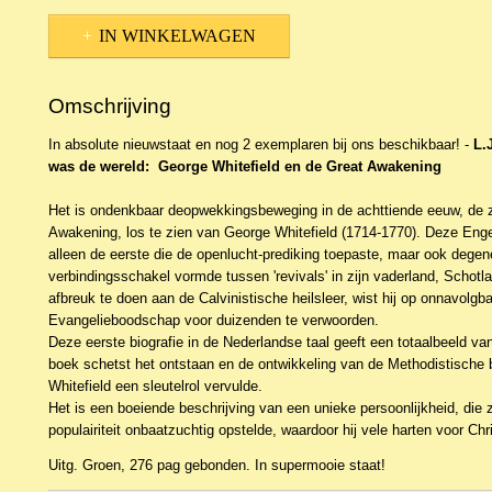
IN WINKELWAGEN
Omschrijving
In absolute nieuwstaat en nog 2 exemplaren bij ons beschikbaar! -
L.
was de wereld: George Whitefield en de Great Awakening
Het is ondenkbaar deopwekkingsbeweging in de achttiende eeuw, de
Awakening, los te zien van George Whitefield (1714-1770). Deze Eng
alleen de eerste die de openlucht-prediking toepaste, maar ook degen
verbindingsschakel vormde tussen 'revivals' in zijn vaderland, Schot
afbreuk te doen aan de Calvinistische heilsleer, wist hij op onnavolgb
Evangelieboodschap voor duizenden te verwoorden.
Deze eerste biografie in de Nederlandse taal geeft een totaalbeeld van
boek schetst het ontstaan en de ontwikkeling van de Methodistische 
Whitefield een sleutelrol vervulde.
Het is een boeiende beschrijving van een unieke persoonlijkheid, die 
populairiteit onbaatzuchtig opstelde, waardoor hij vele harten voor Chr
Uitg. Groen, 276 pag gebonden. In supermooie staat!