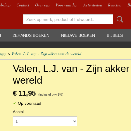
bshop
Contact
Over ons
Voorwaarden
Activiteiten
Reacties
B
N
2EHANDS BOEKEN
NIEUWE BOEKEN
BIJBELS
ngen
>
Valen, L.J. van - Zijn akker was de wereld
Valen, L.J. van - Zijn akke
wereld
€ 11,95
(inclusief btw 9%)
✓
Op voorraad
Aantal