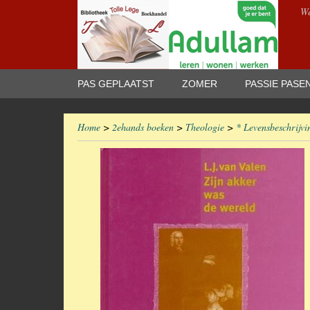
We
PAS GEPLAATST
ZOMER
PASSIE PASE
Home
>
2ehands boeken
>
Theologie
>
* Levensbeschrijvi