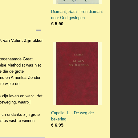
Diamant, Sara - Een diamant
door God geslepen
€ 5,90
J. van Valen: Zijn akker
 zogenaamde Great
else Methodist was niet
e die de grote
land en Amerika. Zonder
are wijze de
 zijn leven en werk. Het
beweging, waarbij
Capelle, L. - De weg der
zich ondanks zijn grote
bekering
istus wist te winnen.
€ 6,95