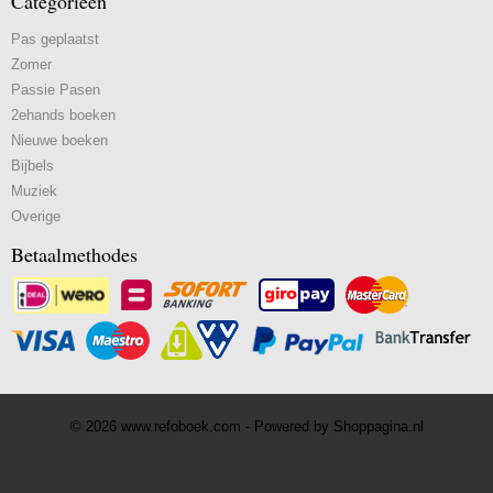
Categorieën
Pas geplaatst
Zomer
Passie Pasen
2ehands boeken
Nieuwe boeken
Bijbels
Muziek
Overige
Betaalmethodes
© 2026 www.refoboek.com - Powered by Shoppagina.nl