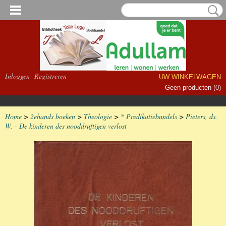
Inloggen
Registreren
UW WINKELWAGEN
Geen producten
(0)
Home
>
2ehands boeken
>
Theologie
>
* Predikatiebundels
>
Pieters, ds.
W. - De kinderen des nooddruftigen verlost