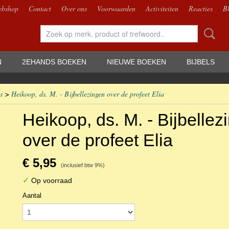
bshop
Contact
Over ons
Voorwaarden
Activiteiten
Reacties
B
N
2EHANDS BOEKEN
NIEUWE BOEKEN
BIJBELS
s
>
Heikoop, ds. M. - Bijbellezingen over de profeet Elia
Heikoop, ds. M. - Bijbellez
over de profeet Elia
€ 5,95
(inclusief btw 9%)
✓
Op voorraad
Aantal