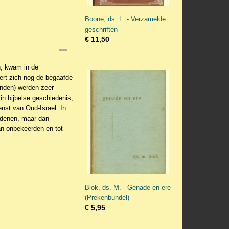
Boone, ds. L. - Verzamelde
geschriften
€ 11,50
n, kwam in de
ert zich nog de begaafde
onden) werden zeer
in bijbelse geschiedenis,
enst van Oud-Israel. In
redenen, maar dan
van onbekeerden en tot
Blok, ds. M. - Genade en ere
(Prekenbundel)
€ 5,95