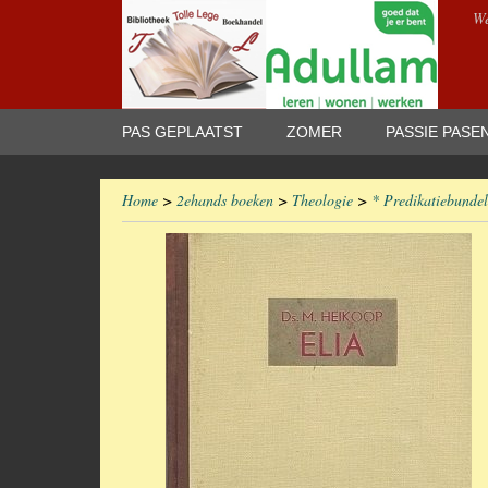
We
PAS GEPLAATST
ZOMER
PASSIE PASE
Home
>
2ehands boeken
>
Theologie
>
* Predikatiebundel