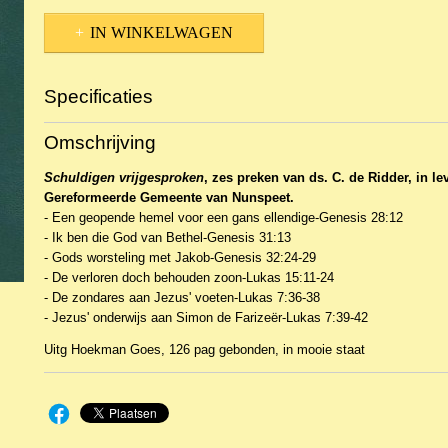
IN WINKELWAGEN
Specificaties
Productcode
2BKT-22491
Omschrijving
Schuldigen vrijgesproken
, zes preken van ds. C. de Ridder, in l
Gereformeerde Gemeente van Nunspeet.
- Een geopende hemel voor een gans ellendige-Genesis 28:12
- Ik ben die God van Bethel-Genesis 31:13
- Gods worsteling met Jakob-Genesis 32:24-29
- De verloren doch behouden zoon-Lukas 15:11-24
- De zondares aan Jezus' voeten-Lukas 7:36-38
- Jezus' onderwijs aan Simon de Farizeër-Lukas 7:39-42
Uitg Hoekman Goes, 126 pag gebonden, in mooie staat