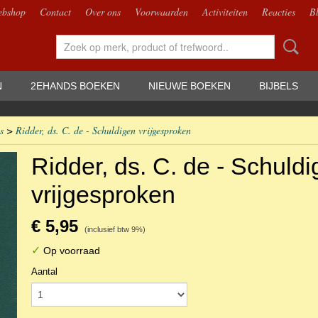
bshop
Contact
Over ons
Voorwaarden
Activiteiten
Reacties
B
N
2EHANDS BOEKEN
NIEUWE BOEKEN
BIJBELS
s
>
Ridder, ds. C. de - Schuldigen vrijgesproken
Ridder, ds. C. de - Schuld
vrijgesproken
€ 5,95
(inclusief btw 9%)
✓
Op voorraad
Aantal