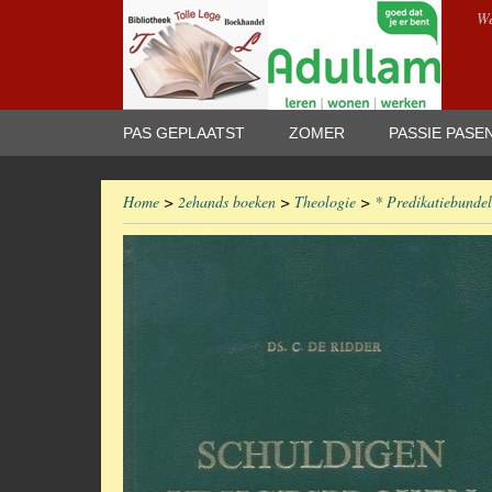
We
PAS GEPLAATST
ZOMER
PASSIE PASE
Home
>
2ehands boeken
>
Theologie
>
* Predikatiebundel