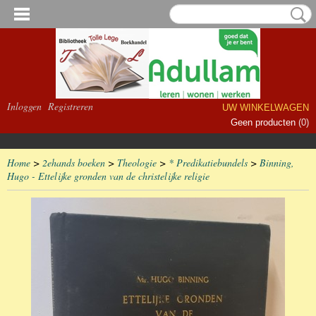
Inloggen
Registreren
UW WINKELWAGEN
Geen producten
(0)
Home
>
2ehands boeken
>
Theologie
>
* Predikatiebundels
>
Binning,
Hugo - Ettelijke gronden van de christelijke religie