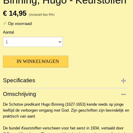
Binning, Hugo - Keurstoffen
€ 14,95
(inclusief btw 9%)
✓
Op voorraad
Aantal
IN WINKELWAGEN
Specificaties
Productcode
Omschrijving
2NBKT-38703
De Schotse predikant Hugo Binning (1627-1653) kende reeds op jonge
EAN code
leeftijd de verborgen omgang met God. Zijn geschriften zijn bevindelijk en
9789033114830
praktisch van aard.
Productcode leverancier
Den Hertog
De bundel
Keurstoffen
verscheen voor het eerst in 1934, vertaald door