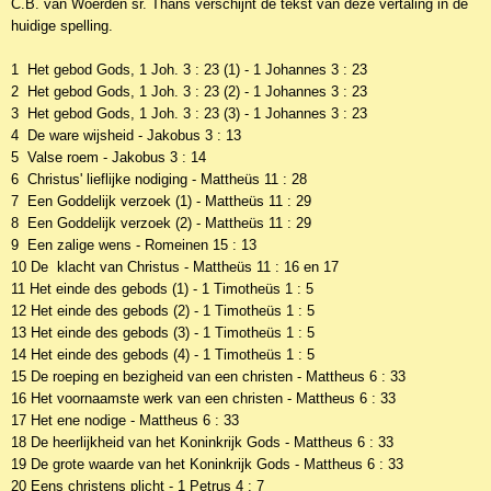
C.B. van Woerden sr. Thans verschijnt de tekst van deze vertaling in de
huidige spelling.
1 Het gebod Gods, 1 Joh. 3 : 23 (1) - 1 Johannes 3 : 23
2 Het gebod Gods, 1 Joh. 3 : 23 (2) - 1 Johannes 3 : 23
3 Het gebod Gods, 1 Joh. 3 : 23 (3) - 1 Johannes 3 : 23
4 De ware wijsheid - Jakobus 3 : 13
5 Valse roem - Jakobus 3 : 14
6 Christus' lieflijke nodiging - Mattheüs 11 : 28
7 Een Goddelijk verzoek (1) - Mattheüs 11 : 29
8 Een Goddelijk verzoek (2) - Mattheüs 11 : 29
9 Een zalige wens - Romeinen 15 : 13
10 De klacht van Christus - Mattheüs 11 : 16 en 17
11 Het einde des gebods (1) - 1 Timotheüs 1 : 5
12 Het einde des gebods (2) - 1 Timotheüs 1 : 5
13 Het einde des gebods (3) - 1 Timotheüs 1 : 5
14 Het einde des gebods (4) - 1 Timotheüs 1 : 5
15 De roeping en bezigheid van een christen - Mattheus 6 : 33
16 Het voornaamste werk van een christen - Mattheus 6 : 33
17 Het ene nodige - Mattheus 6 : 33
18 De heerlijkheid van het Koninkrijk Gods - Mattheus 6 : 33
19 De grote waarde van het Koninkrijk Gods - Mattheus 6 : 33
20 Eens christens plicht - 1 Petrus 4 : 7