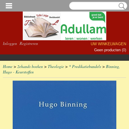
Inloggen
Registreren
UW WINKELWAGEN
Geen producten
(0)
Home
>
2ehands boeken
>
Theologie
>
* Predikatiebundels
>
Binning,
Hugo - Keurstoffen