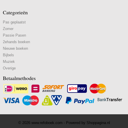
Categorieën
Pas geplaatst
Zomer
Passie Pasen
2ehands boeken
Nieuwe boeken
Bijbels
Muziek
Overige
Betaalmethodes
© 2026 www.refoboek.com - Powered by Shoppagina.nl