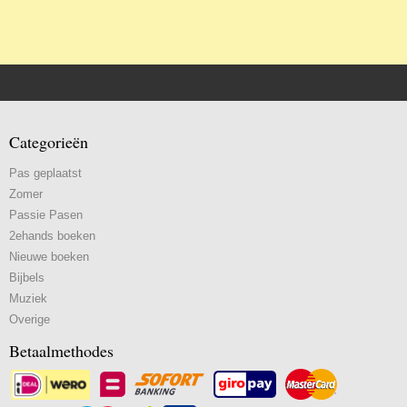
Categorieën
Pas geplaatst
Zomer
Passie Pasen
2ehands boeken
Nieuwe boeken
Bijbels
Muziek
Overige
Betaalmethodes