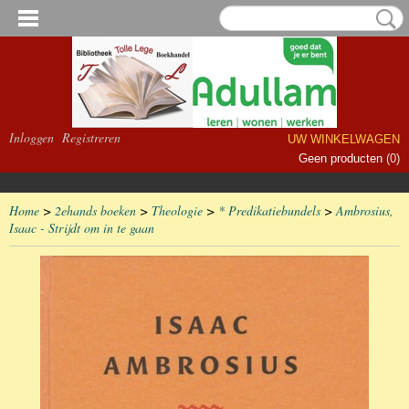
Inloggen
Registreren
UW WINKELWAGEN
Geen producten
(0)
Home
>
2ehands boeken
>
Theologie
>
* Predikatiebundels
>
Ambrosius,
Isaac - Strijdt om in te gaan