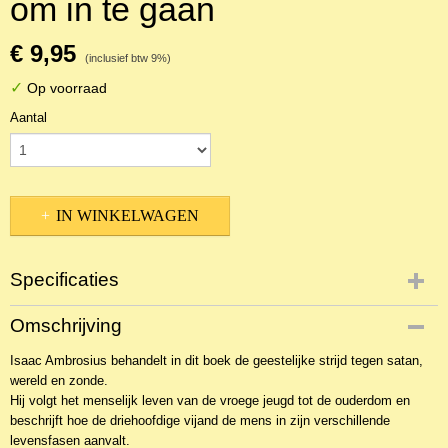
om in te gaan
€ 9,95
(inclusief btw 9%)
✓
Op voorraad
Aantal
IN WINKELWAGEN
Specificaties
Productcode
Omschrijving
2BKT-39853
Isaac Ambrosius behandelt in dit boek de geestelijke strijd tegen satan,
EAN code
wereld en zonde.
9789033115363
Hij volgt het menselijk leven van de vroege jeugd tot de ouderdom en
Productcode leverancier
beschrijft hoe de driehoofdige vijand de mens in zijn verschillende
Den Hertog
levensfasen aanvalt.