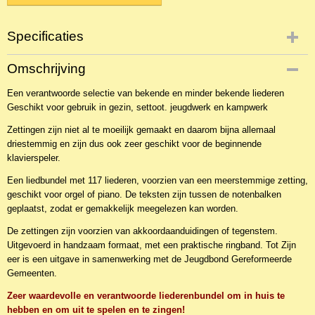
Specificaties
Productcode
Omschrijving
NBLNLi-302
Een verantwoorde selectie van bekende en minder bekende liederen
EAN code
Geschikt voor gebruik in gezin, settoot. jeugdwerk en kampwerk
9789033124662
Zettingen zijn niet al te moeilijk gemaakt en daarom bijna allemaal
driestemmig en zijn dus ook zeer geschikt voor de beginnende
klavierspeler.
Een liedbundel met 117 liederen, voorzien van een meerstemmige zetting,
geschikt voor orgel of piano. De teksten zijn tussen de notenbalken
geplaatst, zodat er gemakkelijk meegelezen kan worden.
De zettingen zijn voorzien van akkoordaanduidingen of tegenstem.
Uitgevoerd in handzaam formaat, met een praktische ringband. Tot Zijn
eer is een uitgave in samenwerking met de Jeugdbond Gereformeerde
Gemeenten.
Zeer waardevolle en verantwoorde liederenbundel om in huis te
hebben en om uit te spelen en te zingen!