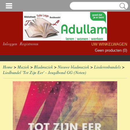
Inloggen
Registreren
UW WINKELWAGEN
Geen producten
(0)
Home
>
Muziek
>
Bladmuziek
>
Nieuwe bladmuziek
>
Liederenbundels
>
Liedbundel 'Tot Zijn Eer' - Jeugdbond GG (Noten)