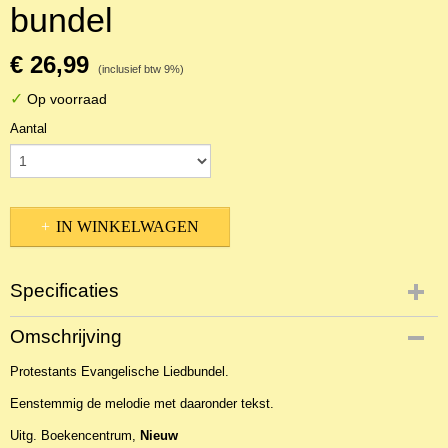
bundel
€ 26,99
(inclusief btw 9%)
✓
Op voorraad
Aantal
IN WINKELWAGEN
Specificaties
Productcode
Omschrijving
NBLKOr-8542
Protestants Evangelische Liedbundel.
EAN code
9789023928430
Eenstemmig de melodie met daaronder tekst.
Uitg. Boekencentrum,
Nieuw