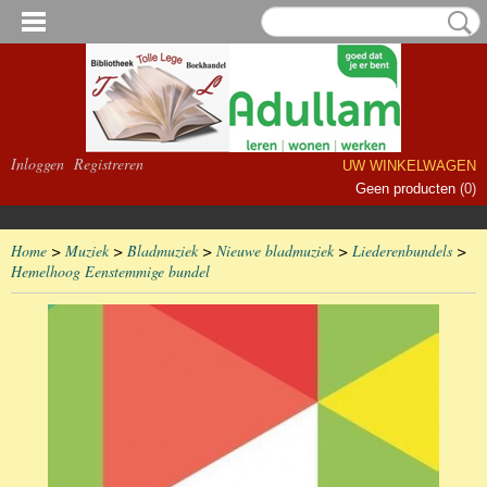
Inloggen
Registreren
UW WINKELWAGEN
Geen producten
(0)
Home
>
Muziek
>
Bladmuziek
>
Nieuwe bladmuziek
>
Liederenbundels
>
Hemelhoog Eenstemmige bundel