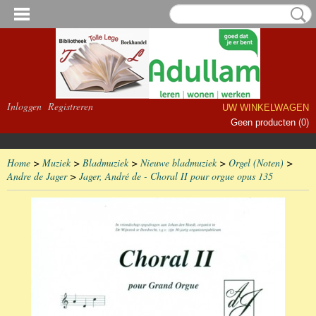
Inloggen
Registreren
UW WINKELWAGEN
Geen producten
(0)
Home
>
Muziek
>
Bladmuziek
>
Nieuwe bladmuziek
>
Orgel (Noten)
>
Andre de Jager
>
Jager, André de - Choral II pour orgue opus 135