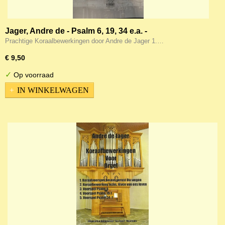
Jager, Andre de - Psalm 6, 19, 34 e.a. -
Koraalbewerkingen voor orgel (Klavar)
Prachtige Koraalbewerkingen door Andre de Jager 1.…
€ 9,50
✓
Op voorraad
IN WINKELWAGEN