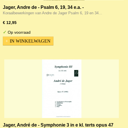
Jager, Andre de - Psalm 6, 19, 34 e.a. -
Koraalbewerkingen voor orgel (Noten)
Koraalbewerkingen van Andre de Jager Psalm 6, 19 en 34…
€ 12,95
✓
Op voorraad
IN WINKELWAGEN
Jager, André de - Symphonie 3 in e kl. terts opus 47