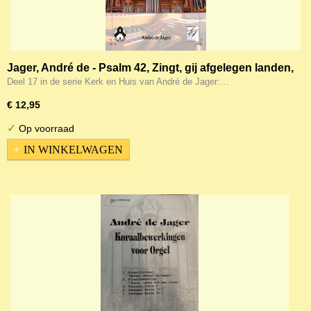
Jager, André de - Psalm 42, Zingt, gij afgelegen landen,
Heere Jezus om Uw Woord - Psalmbewerkingen voor
Deel 17 in de serie Kerk en Huis van André de Jager:…
kerk en huis deel 17
€ 12,95
✓
Op voorraad
IN WINKELWAGEN