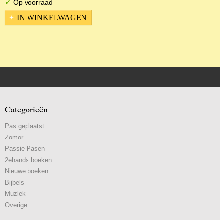
✓
Op voorraad
IN WINKELWAGEN
Categorieën
Pas geplaatst
Zomer
Passie Pasen
2ehands boeken
Nieuwe boeken
Bijbels
Muziek
Overige