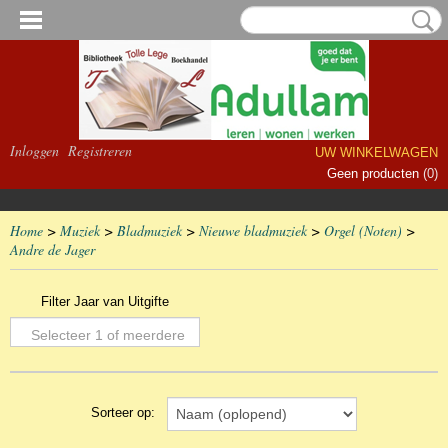
Inloggen
Registreren
UW WINKELWAGEN
Geen producten
(0)
Home
>
Muziek
>
Bladmuziek
>
Nieuwe bladmuziek
>
Orgel (Noten)
>
Andre de Jager
Filter Jaar van Uitgifte
Selecteer 1 of meerdere
opties
Sorteer op: