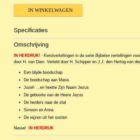
IN WINKELWAGEN
Specificaties
Productcode
NCDVe-2141
Omschrijving
EAN code
DH8201082
IN HERDRUK
! - Kerstvertellingen in de serie
Bijbelse vertellingen voo
door H. van Dam. Verteld door H. Schipper en J.J. den Hertog-van d
Een blijde boodschap
De boodschap aan Maria
Jozef- ...en heette Zijn Naam Jezus
De geboorte van de Heere Jezus
De herders naar de stal
Simeon en Anna
De wijzen uit het oosten
Nieuw!
IN HERDRUK