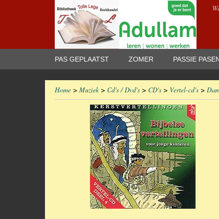
We
PAS GEPLAATST
ZOMER
PASSIE PASE
Home
>
Muziek
>
Cd's / Dvd's
>
CD's
>
Vertel-cd's
>
Dam,