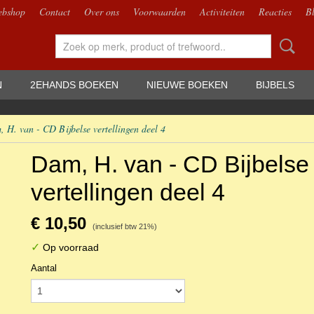
bshop
Contact
Over ons
Voorwaarden
Activiteiten
Reacties
B
N
2EHANDS BOEKEN
NIEUWE BOEKEN
BIJBELS
 H. van - CD Bijbelse vertellingen deel 4
Dam, H. van - CD Bijbelse
vertellingen deel 4
€ 10,50
(inclusief btw 21%)
✓
Op voorraad
Aantal