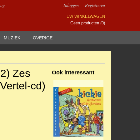
log
Inloggen
Registreren
UW WINKELWAGEN
Geen producten
(0)
MUZIEK
OVERIGE
(2) Zes
Ook interessant
Vertel-cd)