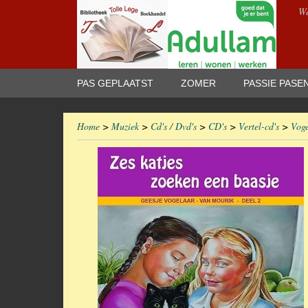
We
PAS GEPLAATST
ZOMER
PASSIE PASE
Home
>
Muziek
>
Cd's / Dvd's
>
CD's
>
Vertel-cd's
>
Voge