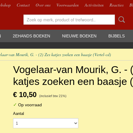
bshop
Contact
Over ons
Voorwaarden
Activiteiten
Reacties
B
N
2EHANDS BOEKEN
NIEUWE BOEKEN
BIJBELS
laar-van Mourik, G. - (2) Zes katjes zoeken een baasje (Vertel-cd)
Vogelaar-van Mourik, G. - 
katjes zoeken een baasje (
€ 10,50
(inclusief btw 21%)
✓
Op voorraad
Aantal