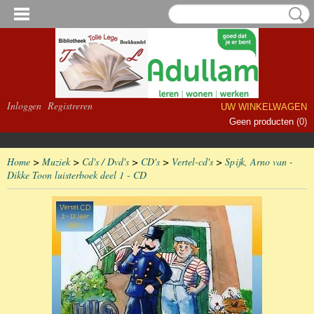
Inloggen
Registreren
UW WINKELWAGEN
Geen producten
(0)
Home
>
Muziek
>
Cd's / Dvd's
>
CD's
>
Vertel-cd's
>
Spijk, Arno van -
Dikke Toon luisterboek deel 1 - CD