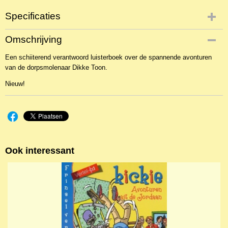
Specificaties
EAN code
Omschrijving
9789491601125
Een schiiterend verantwoord luisterboek over de spannende avonturen
van de dorpsmolenaar Dikke Toon.
Nieuw!
Ook interessant