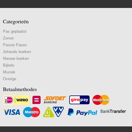
Categorieën
Pas geplaatst
Zomer
Passie Pasen
2ehands boeken
Nieuwe boeken
Bijbels
Muziek
Overige
Betaalmethodes