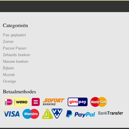
Categorieën
Pas geplaatst
Zomer
Passie Pasen
2ehands boeken
Nieuwe boeken
Bijbels
Muziek
Overige
Betaalmethodes