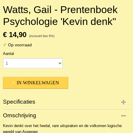
Watts, Gail - Prentenboek
Psychologie 'Kevin denk"
€ 14,90
(inclusief btw 9%)
✓
Op voorraad
Aantal
IN WINKELWAGEN
Specificaties
Productcode
Omschrijving
NBKPs-8204
Kevin denkt over het heelal, rare uitspraken en de volkomen logische
EAN code
wereld van Asperger.
9789491583148