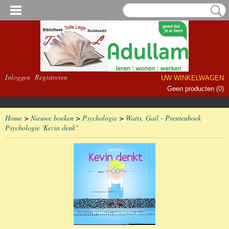
Inloggen
Registreren
UW WINKELWAGEN
Geen producten
(0)
Home
>
Nieuwe boeken
>
Psychologie
>
Watts, Gail - Prentenboek
Psychologie 'Kevin denk"