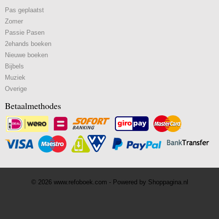
Pas geplaatst
Zomer
Passie Pasen
2ehands boeken
Nieuwe boeken
Bijbels
Muziek
Overige
Betaalmethodes
© 2026 www.refoboek.com - Powered by Shoppagina.nl