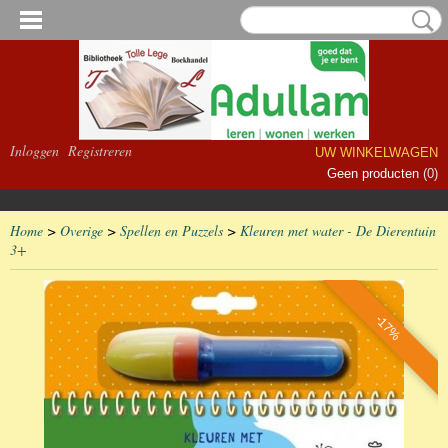
Inloggen
Registreren
UW WINKELWAGEN
Geen producten
(0)
Home
>
Overige
>
Spellen en Puzzels
>
Kleuren met water - De Dierentuin
3+
-17%