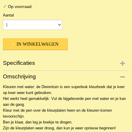
✓
Op voorraad
Aantal
IN WINKELWAGEN
Specificaties
Productcode
Omschrijving
OSP-22036
Kleuren met water: de Dierentuin is een superleuk kleurboek dat je keer
EAN code
op keer weer kunt gebruiken.
9789403204499
Het werkt heel gemakkelijk: Vul de bijgeleverde pen met water en je kan
aan de gang.
Kleur met de pen over de kleurplaten heen en de kleuren komen
tevoorschijn.
Ben je klaar, dan leg je boekje te drogen.
Zijn de kleurplaten weer droog, dan kun je weer opnieuw beginnen!