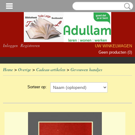
Inloggen
Registreren
UW WINKELWAGEN
Geen producten
(0)
Home
>
Overige
>
Cadeau-artikelen
>
Gevouwen handjes
Sorteer op: