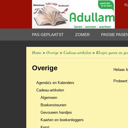
We
PAS GEPLAATST
ZOMER
PASSIE PASE
Home
>
Overige
>
Cadeau-artikelen
>
Klosjes garen en ge
Overige
Helaas b
Probeert
Agenda's en Kalenders
Cadeau-artikelen
Algemeen
Boekensteunen
Gevouwen handjes
Kaarten en boekenleggers
Kerst