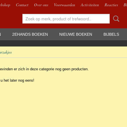
bshop
Contact
Over ons
Voorwaarden
Activiteiten
Reacties
B
N
2EHANDS BOEKEN
NIEUWE BOEKEN
BIJBELS
urzakjes
evinden er zich in deze categorie nog geen producten.
 u het later nog eens!