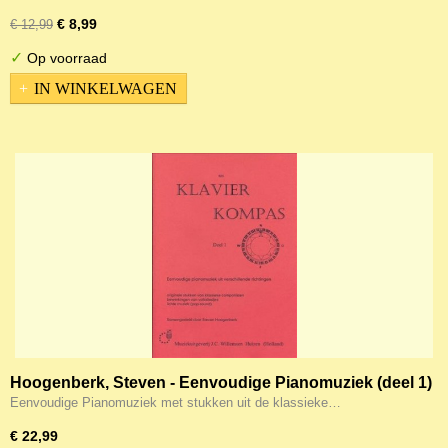
€ 8,99
€ 12,99
✓
Op voorraad
IN WINKELWAGEN
Hoogenberk, Steven - Eenvoudige Pianomuziek (deel 1)
Klavierkompas
Eenvoudige Pianomuziek met stukken uit de klassieke…
€ 22,99