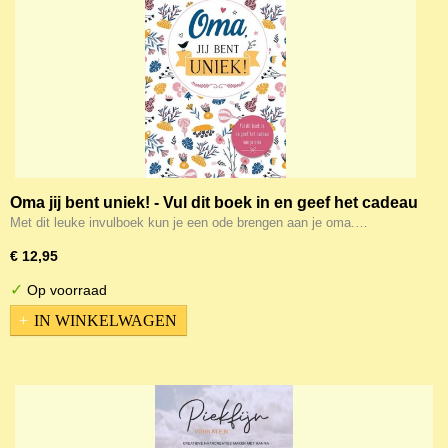
Oma jij bent uniek! - Vul dit boek in en geef het cadeau
aan je oma
Met dit leuke invulboek kun je een ode brengen aan je oma.…
€ 12,95
✓
Op voorraad
IN WINKELWAGEN