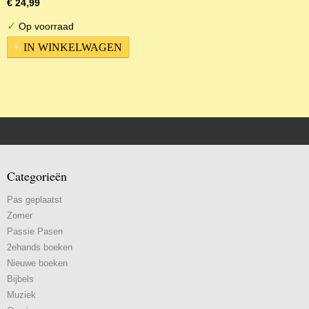
€ 24,99
✓
Op voorraad
IN WINKELWAGEN
Categorieën
Pas geplaatst
Zomer
Passie Pasen
2ehands boeken
Nieuwe boeken
Bijbels
Muziek