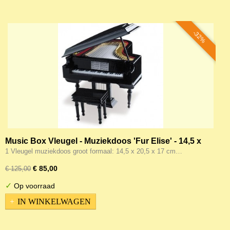
-32%
Music Box Vleugel - Muziekdoos 'Fur Elise' - 14,5 x
20,5 x 17 cm
1 Vleugel muziekdoos groot formaal: 14,5 x 20,5 x 17 cm…
€ 85,00
€ 125,00
✓
Op voorraad
IN WINKELWAGEN