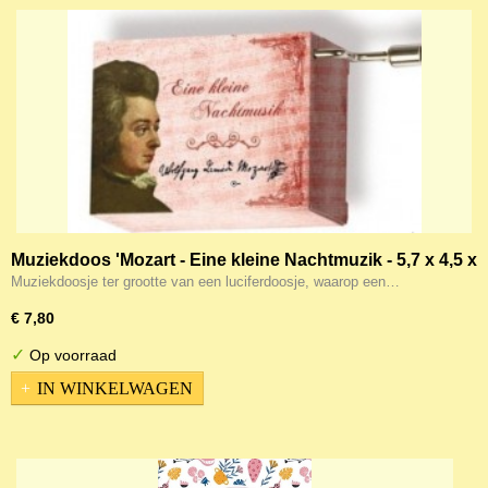
Muziekdoos 'Mozart - Eine kleine Nachtmuzik - 5,7 x 4,5 x
3 cm
Muziekdoosje ter grootte van een luciferdoosje, waarop een…
€ 7,80
✓
Op voorraad
IN WINKELWAGEN