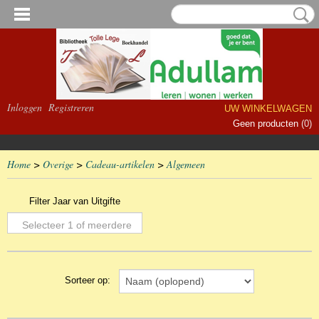
Inloggen
Registreren
UW WINKELWAGEN
Geen producten
(0)
Home
>
Overige
>
Cadeau-artikelen
>
Algemeen
Filter Jaar van Uitgifte
Selecteer 1 of meerdere
opties
Sorteer op: