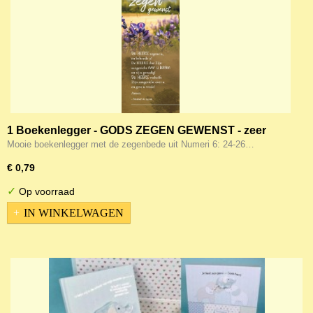
1 Boekenlegger - GODS ZEGEN GEWENST - zeer
geschikt voor Belijdenis
Mooie boekenlegger met de zegenbede uit Numeri 6: 24-26…
€ 0,79
✓
Op voorraad
IN WINKELWAGEN