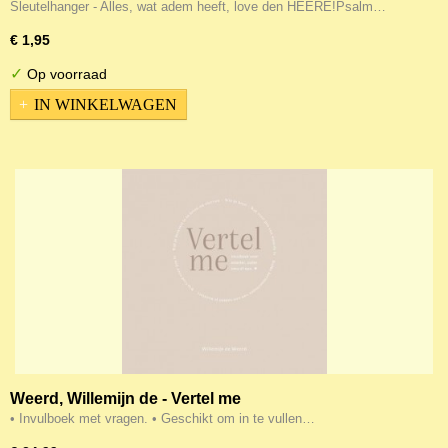
HEERE! SV
Sleutelhanger - Alles, wat adem heeft, love den HEERE!Psalm…
€ 1,95
✓
Op voorraad
IN WINKELWAGEN
Weerd, Willemijn de - Vertel me
• Invulboek met vragen. • Geschikt om in te vullen…