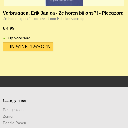
Verbruggen, Erik Jan ea - Ze horen bij ons?! - Pleegzorg
en gastopvang in gezin, kerk en school
Ze horen bij ons?! beschrijft een Bijbelse visie op…
€ 4,95
✓
Op voorraad
IN WINKELWAGEN
Categorieën
Pas geplaatst
Zomer
Passie Pasen