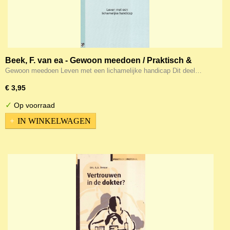
Beek, F. van ea - Gewoon meedoen / Praktisch &
pastoraal - Leven met een lichamelijke handicap
Gewoon meedoen Leven met een lichamelijke handicap Dit deel…
€ 3,95
✓
Op voorraad
IN WINKELWAGEN