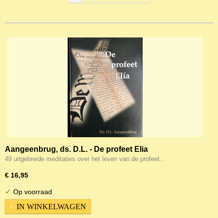
Aangeenbrug, ds. D.L. - De profeet Elia
49 uitgebreide meditaties over het leven van de profeet…
€ 16,95
✓
Op voorraad
IN WINKELWAGEN