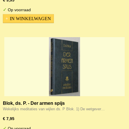
€ 9,95
✓
Op voorraad
IN WINKELWAGEN
Blok, ds. P. - Der armen spijs
Wekelijks meditaties van wijlen ds. P Blok. 1) De wetgever…
€ 7,95
✓
Op voorraad