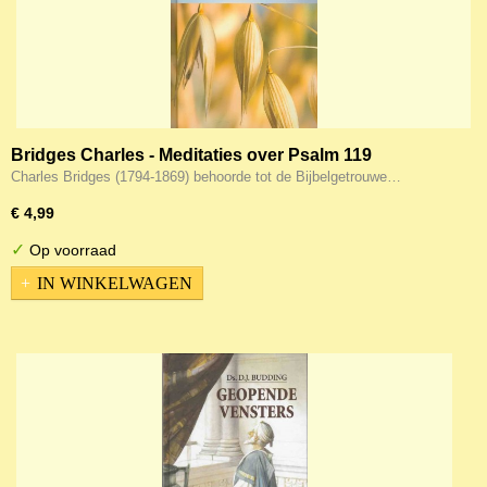
Bridges Charles - Meditaties over Psalm 119
9789033608896
Charles Bridges (1794-1869) behoorde tot de Bijbelgetrouwe…
€ 4,99
✓
Op voorraad
IN WINKELWAGEN