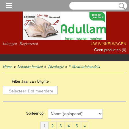
Inloggen
Registreren
UW WINKELWAGEN
Geen producten
(0)
Home
>
2ehands boeken
>
Theologie
>
* Meditatiebundels
Filter Jaar van Uitgifte
Selecteer 1 of meerdere
opties
Sorteer op:
1
2
3
4
5
»