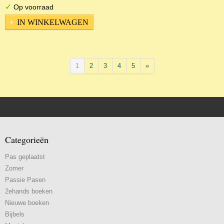
✓
Op voorraad
IN WINKELWAGEN
1
2
3
4
5
»
Categorieën
Pas geplaatst
Zomer
Passie Pasen
2ehands boeken
Nieuwe boeken
Bijbels