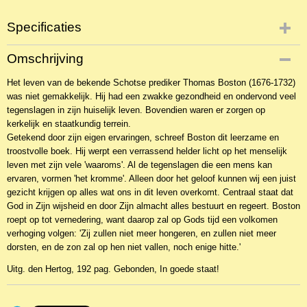
Specificaties
Productcode
Omschrijving
2BKT-8797
Het leven van de bekende Schotse prediker Thomas Boston (1676-1732)
was niet gemakkelijk. Hij had een zwakke gezondheid en ondervond veel
tegenslagen in zijn huiselijk leven. Bovendien waren er zorgen op
kerkelijk en staatkundig terrein.
Getekend door zijn eigen ervaringen, schreef Boston dit leerzame en
troostvolle boek. Hij werpt een verrassend helder licht op het menselijk
leven met zijn vele 'waaroms'. Al de tegenslagen die een mens kan
ervaren, vormen 'het kromme'. Alleen door het geloof kunnen wij een juist
gezicht krijgen op alles wat ons in dit leven overkomt. Centraal staat dat
God in Zijn wijsheid en door Zijn almacht alles bestuurt en regeert. Boston
roept op tot vernedering, want daarop zal op Gods tijd een volkomen
verhoging volgen: 'Zij zullen niet meer hongeren, en zullen niet meer
dorsten, en de zon zal op hen niet vallen, noch enige hitte.'
Uitg. den Hertog, 192 pag. Gebonden, In goede staat!