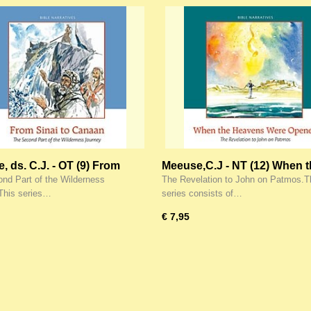
, ds. C.J. - OT (9) From
Meeuse,C.J - NT (12) When 
tot Canaan
Heavens Were Opened
nd Part of the Wilderness
The Revelation to John on Patmos.T
This series…
series consists of…
€ 7,95