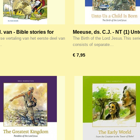
 van - Bible stories for
Meeuse, ds. C.J. - NT (1) Un
children kinderbijbel (1)
Child is born
se vertaling van het eerste deel van
The Birth of the Lord Jesus.This seri
e…
consists of separate…
€ 7,95