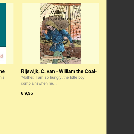
the
Rijswijk, C. van - William the Coal-
heaver
his
'Mother, I am so hungry',the little boy
complainswhen he…
€ 9,95