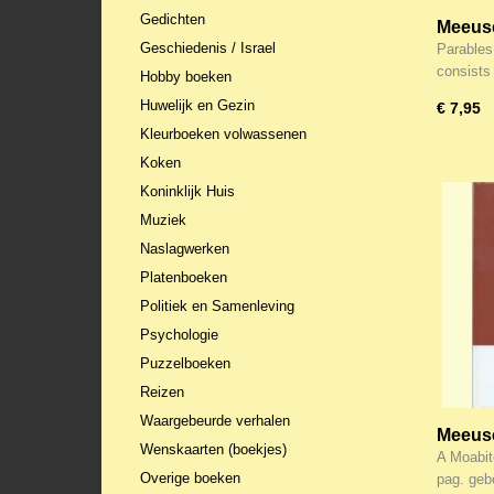
Gedichten
Meeuse,
Geschiedenis / Israel
Greate
Parables
consists
Hobby boeken
Huwelijk en Gezin
€ 7,95
Kleurboeken volwassenen
Koken
Koninklijk Huis
Muziek
Naslagwerken
Platenboeken
Politiek en Samenleving
Psychologie
Puzzelboeken
Reizen
Waargebeurde verhalen
Meeuse,
Wenskaarten (boekjes)
Moabi
A Moabit
Overige boeken
pag. ge