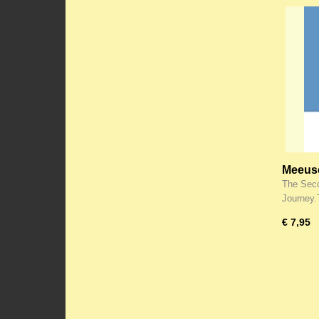
Meeuse
Sinai 
The Seco
Journey.
€ 7,95