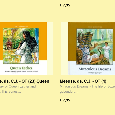
€ 7,95
, ds. C.J. - OT (23) Queen
Meeuse, ds. C.J. - OT (4)
Miraculous Dreams
ory of Queen Esther and
Miraculous Dreams - The life of Joze
.This series…
gebonden.…
€ 7,95