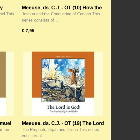
ly
Meeuse, ds. C.J. - OT (10) How the
Lord Helps
bel.This
Joshua and the Conquering of Canaan.This
series consists of…
€ 7,95
amuel
Meeuse, ds. C.J. - OT (19) The Lord
is God
d the
The Prophets Elijah and Elisha.This series
consists of…