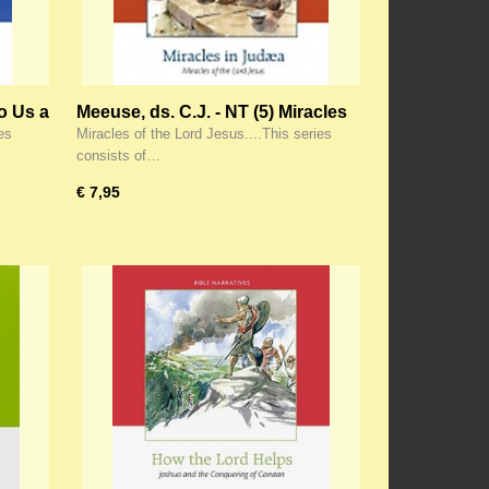
to Us a
Meeuse, ds. C.J. - NT (5) Miracles
of the Lord Jesus
es
Miracles of the Lord Jesus....This series
consists of…
€ 7,95