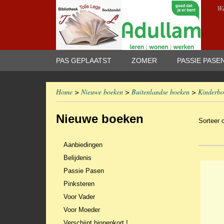
We
PAS GEPLAATST
ZOMER
PASSIE PASE
Home
>
Nieuwe boeken
>
Buitenlandse boeken
>
Kinderbo
Nieuwe boeken
Sorteer
Aanbiedingen
Belijdenis
Passie Pasen
Pinksteren
Voor Vader
Voor Moeder
Verschijnt binnenkort !