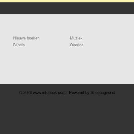
Nieuwe boeken
Muziek
Bijbels
Overige
© 2026 www.refoboek.com - Powered by Shoppagina.nl