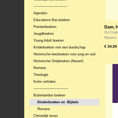
--------------------------------
Agenda's
Educatieve Bas-boeken
Prentenboeken
Dam, H.
young 
De Engel
Jeugdboeken
Bijbels
Young Adult boeken
€ 34,50
Kinderboeken met een boodschap
Historische leesboeken voor jong en oud
Historische Stripboeken (Nieuw!)
Romans
Theologie
Korte verhalen
---------------------------------
Buitenlandse boeken
Kinderboeken en -Bijbels
Romans
Christelijk leven