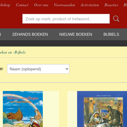
bshop
Contact
Over ons
Voorwaarden
Activiteiten
Reacties
B
N
2EHANDS BOEKEN
NIEUWE BOEKEN
BIJBELS
eken en -Bijbels
 op: