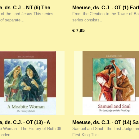
 ds. C.J. - NT (6) The
Meeuse, ds. C.J. - OT (1) Ear
st Kingdom
World
 of the Lord Jesus.This series
From the Creation to the Tower of Ba
 of separate…
series consists…
€ 7,95
 ds. C.J. - OT (13) - A
Meeuse, ds. C.J. - OT (14) S
te Woman
and Saul
e Woman - The History of Ruth 38
Samuel and Saul...the Last Judge an
bonden.…
First King.This…