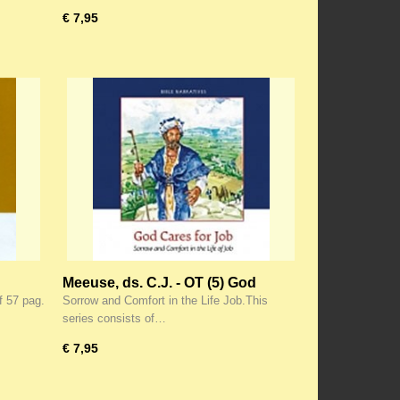
€ 7,95
Meeuse, ds. C.J. - OT (5) God
Cares for Job
f 57 pag.
Sorrow and Comfort in the Life Job.This
series consists of…
€ 7,95