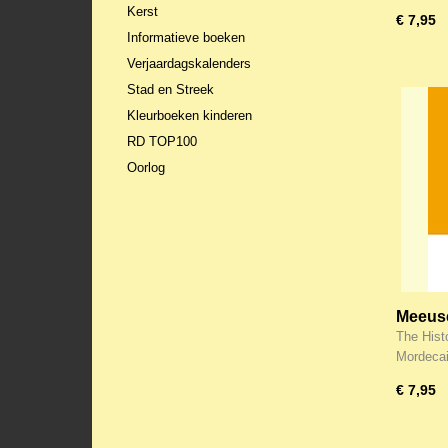
Kerst
€ 7,95
Informatieve boeken
Verjaardagskalenders
Stad en Streek
Kleurboeken kinderen
RD TOP100
Oorlog
Meeuse
Esther
The Hist
Mordecai
€ 7,95