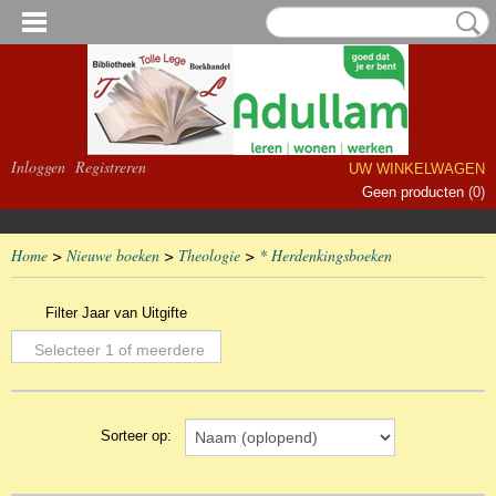
Inloggen
Registreren
UW WINKELWAGEN
Geen producten
(0)
Home
>
Nieuwe boeken
>
Theologie
>
* Herdenkingsboeken
Filter Jaar van Uitgifte
Selecteer 1 of meerdere
opties
Sorteer op: