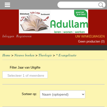
Inloggen
Registreren
UW WINKELWAGEN
Geen producten
(0)
Home
>
Nieuwe boeken
>
Theologie
>
* Evangelisatie
Filter Jaar van Uitgifte
Selecteer 1 of meerdere
opties
Sorteer op: