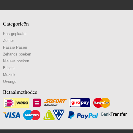
Categorieën
Pas geplaatst
Zomer
Passie Pasen
2ehands boeken
Nieuwe boeken
Bijbels
Muziek
Overige
Betaalmethodes