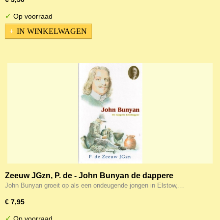
✓
Op voorraad
IN WINKELWAGEN
Zeeuw JGzn, P. de - John Bunyan de dappere
ketellapper
John Bunyan groeit op als een ondeugende jongen in Elstow,…
€ 7,95
✓
Op voorraad