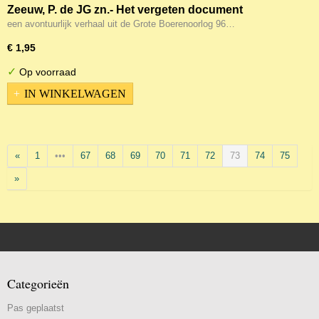
Zeeuw, P. de JG zn.- Het vergeten document
een avontuurlijk verhaal uit de Grote Boerenoorlog 96…
€ 1,95
✓
Op voorraad
IN WINKELWAGEN
«
1
•••
67
68
69
70
71
72
73
74
75
»
Categorieën
Pas geplaatst