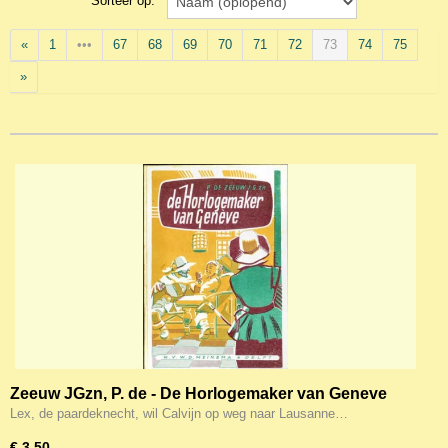
Sorteer op:
«
1
•••
67
68
69
70
71
72
73
74
75
»
Zeeuw JGzn, P. de - De Horlogemaker van Geneve
Lex, de paardeknecht, wil Calvijn op weg naar Lausanne…
€ 3,50