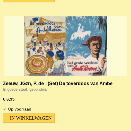
Zeeuw, JGzn, P. de - (Set) De toverdoos van Ambe
'Roeroe en Het grote verdriet van Ambe 'Roeroe
In goede staat, gebonden,
€ 6,95
✓
Op voorraad
IN WINKELWAGEN