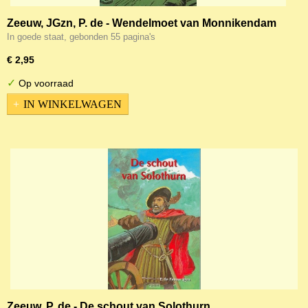
Zeeuw, JGzn, P. de - Wendelmoet van Monnikendam
In goede staat, gebonden 55 pagina's
€ 2,95
✓
Op voorraad
IN WINKELWAGEN
Zeeuw, P. de - De schout van Solothurn