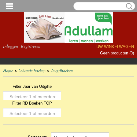
Inloggen
Registreren
UW WINKELWAGEN
Geen producten
(0)
Home
>
2ehands boeken
>
Jeugdboeken
Filter Jaar van Uitgifte
Selecteer 1 of meerdere
Filter RD Boeken TOP
opties
Selecteer 1 of meerdere
opties