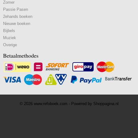
Zomer
Passie Pasen
2ehands boeken
Nieuwe boeken
Bijbels
Muziek
Overige
Betaalmethodes
© 2026 www.refoboek.com - Powered by Shoppagina.nl