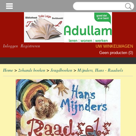
Inloggen
Registreren
UW WINKELWAGEN
Geen producten
(0)
Home
>
2ehands boeken
>
Jeugdboeken
>
Mijnders, Hans - Raadsels