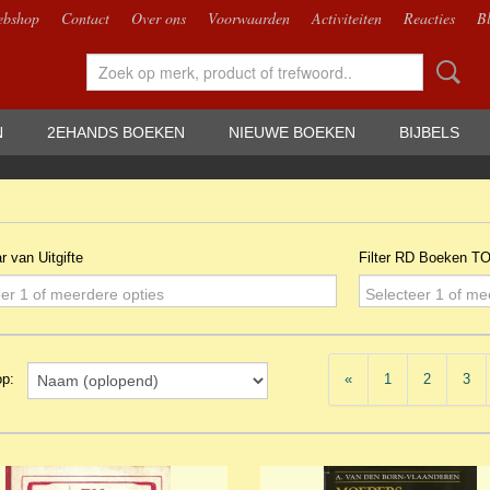
bshop
Contact
Over ons
Voorwaarden
Activiteiten
Reacties
B
N
2EHANDS BOEKEN
NIEUWE BOEKEN
BIJBELS
ar van Uitgifte
Filter RD Boeken T
er 1 of meerdere opties
Selecteer 1 of me
«
1
2
3
 op: