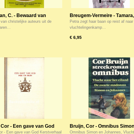
n, C. - Bewaard van
Breugem-Vermeire - Tamara,
r (Anne de Vries ea)
Onbegrensd
van christelijke auteurs uit de
Petra zegt haar baan op reist af naar
 jaren…
vluchtelingenkamp…
€ 6,95
, Cor - Een gave van God
Bruijn, Cor - Omnibus Simo
Johannes, Vlucht naar het ei
Cor - Een gave van God Kerstverhaal
Omnibus Simon en Johannes, Vlucht