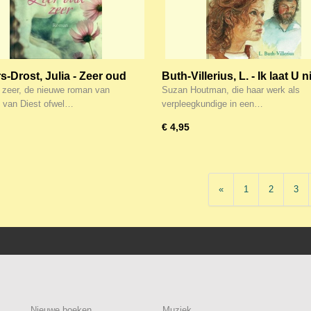
s-Drost, Julia - Zeer oud
Buth-Villerius, L. - Ik laat U n
 zeer, de nieuwe roman van
Suzan Houtman, die haar werk als
n van Diest ofwel…
verpleegkundige in een…
€ 4,95
«
1
2
3
Nieuwe boeken
Muziek