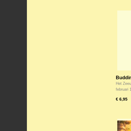
Budding
weder
Het Zeeu
februari
€ 6,95