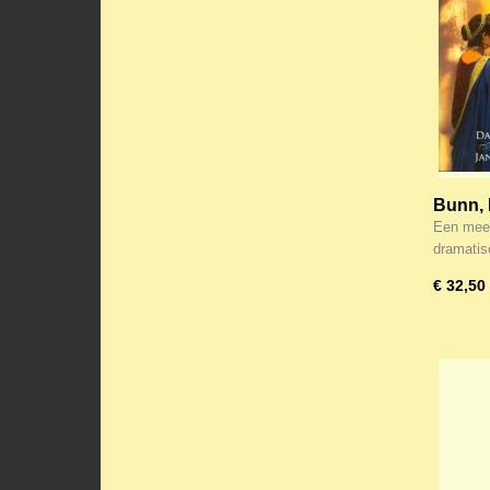
Bunn, 
Vrouwe
Een mees
Verbor
dramati
Damas
€ 32,50