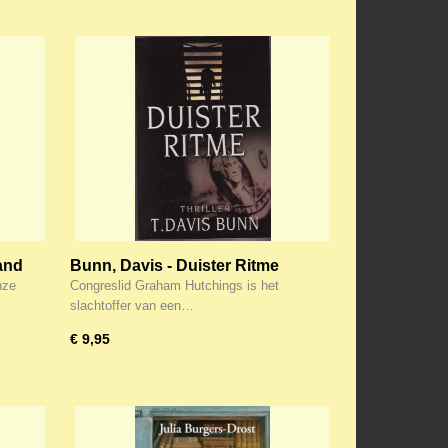
and
Bunn, Davis - Duister Ritme
nze
Congreslid Graham Hutchings is het
slachtoffer van een…
€ 9,95