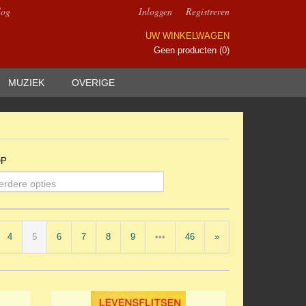
log
Inloggen
Registreren
UW WINKELWAGEN
Geen producten
(0)
MUZIEK
OVERIGE
OP
erdere opties
4
5
6
7
8
9
•••
46
»