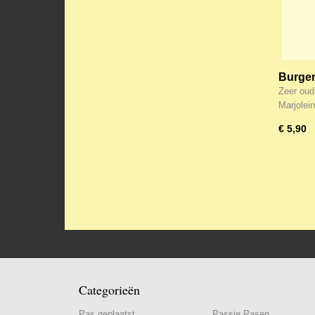
Burger
zeer
Zeer oud
Marjolei
€ 5,90
Categorieën
Pas geplaatst
Passie Pasen