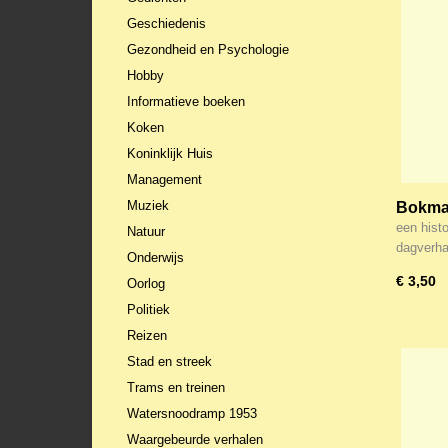
Geschiedenis
Gezondheid en Psychologie
Hobby
Informatieve boeken
Koken
Koninklijk Huis
Management
Muziek
Bokma, 
een hist
Natuur
dagverh
Onderwijs
€ 3,50
Oorlog
Politiek
Reizen
Stad en streek
Trams en treinen
Watersnoodramp 1953
Waargebeurde verhalen