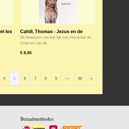
iet los
Cahill, Thomas - Jezus en de
wereld in die dagen
De bewoners van het rijk van Alexander de
Grote en van de…
€ 8,95
4
5
6
7
8
9
•••
46
»
Betaalmethodes