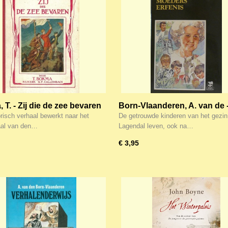
T. - Zij die de zee bevaren
Born-Vlaanderen, A. van de 
Moeders erfenis
orisch verhaal bewerkt naar het
De getrouwde kinderen van het gezin
aal van den…
Lagendal leven, ook na…
€ 3,95