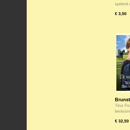
spelend
€ 3,50
Brunst
/ Het v
Titus Fi
beslissi
€ 32,50