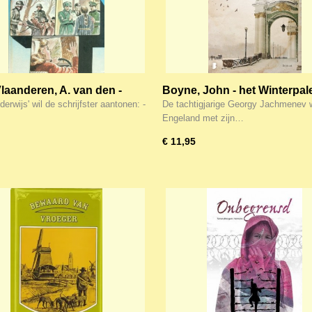
laanderen, A. van den -
Boyne, John - het Winterpal
enderwijs
derwijs' wil de schrijfster aantonen: -
De tachtigjarige Georgy Jachmenev 
Engeland met zijn…
€ 11,95