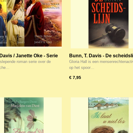
Davis / Janette Oke - Serie
Bunn, T. Davis - De scheidsli
n van de Centurio /
lepende roman serie over de
Gloria Hall is een mensenrechtenacti
gen vlam / De weg naar
sche…
op het spoor…
cus
€ 7,95