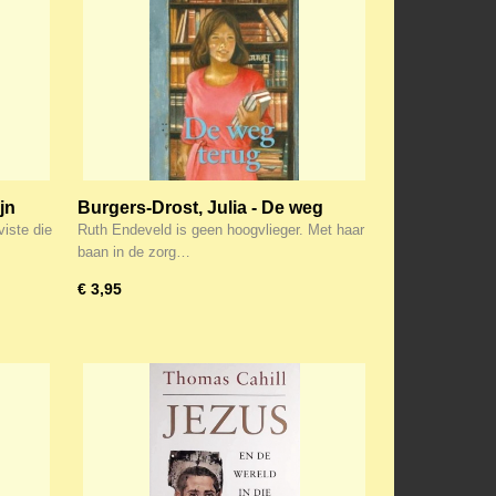
jn
Burgers-Drost, Julia - De weg
terug
viste die
Ruth Endeveld is geen hoogvlieger. Met haar
baan in de zorg…
€ 3,95