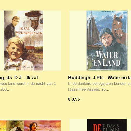
, ds. D.J. - Ik zal
Buddingh, J.Ph. - Water en l
brengen
wse land wordt in de nacht van 1
In de donkere oorlogsjaren konden o
 1953…
IJsselmeervissers, zo…
€ 3,95