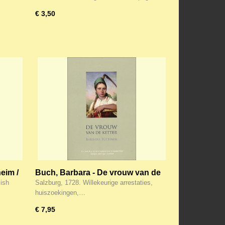
€ 3,50
eim /
Buch, Barbara - De vrouw van de
ketter
mish
Salzburg, 1728. Willekeurige arrestaties,
huiszoekingen,…
€ 7,95