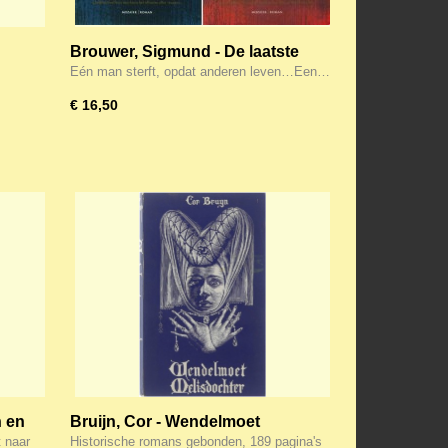
Brouwer, Sigmund - De laatste
discipel / laatste offer
Eén man sterft, opdat anderen leven…Een…
€ 16,50
n en
Bruijn, Cor - Wendelmoet
land,
Melisdochter
 naar
Historische romans gebonden, 189 pagina's