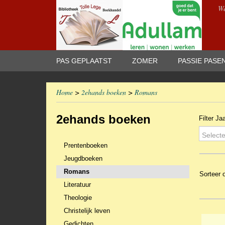
We
PAS GEPLAATST
ZOMER
PASSIE PASE
Home
>
2ehands boeken
>
Romans
2ehands boeken
Filter Ja
Selecte
Prentenboeken
Jeugdboeken
Romans
Sorteer
Literatuur
Theologie
Christelijk leven
Gedichten