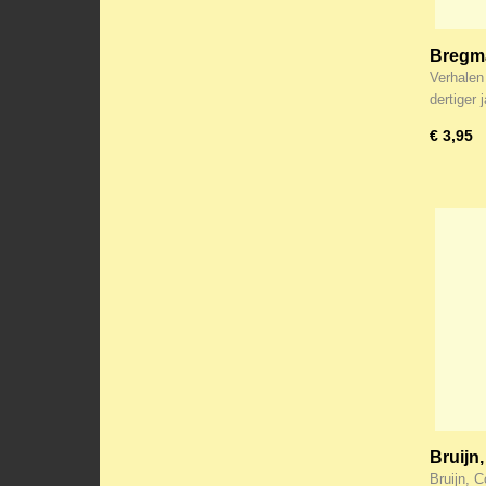
Bregma
vroege
Verhalen 
dertiger
€ 3,95
Bruijn
Bruijn, 