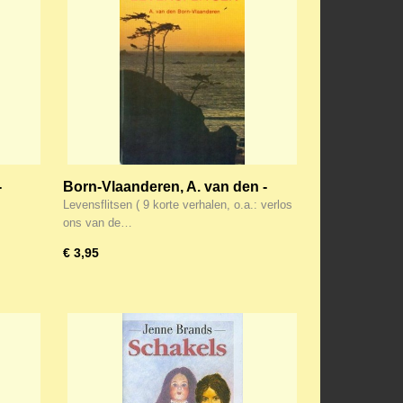
-
Born-Vlaanderen, A. van den -
Levensflitsen
Levensflitsen ( 9 korte verhalen, o.a.: verlos
ons van de…
€ 3,95