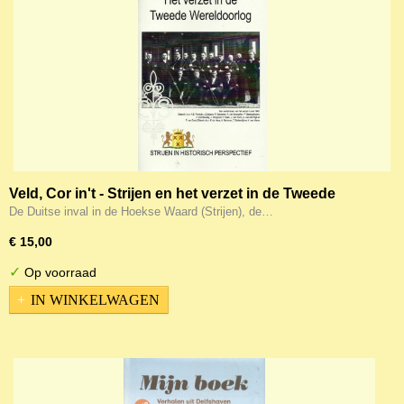
Veld, Cor in't - Strijen en het verzet in de Tweede
Wereldoorlog
De Duitse inval in de Hoekse Waard (Strijen), de…
€ 15,00
✓
Op voorraad
IN WINKELWAGEN