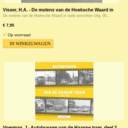
Visser, H.A. - De molens van de Hoeksche Waard in
oude ansichten
De molens van de Hoeksche Waard in oude ansichten Uitg. 90…
€ 7,95
✓
Op voorraad
IN WINKELWAGEN
Voerman, J - Autobussen van de Haagse tram, deel 2