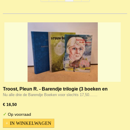
Troost, Pleun R. - Barendje trilogie (3 boeken en
compleet)
Nu alle drie de Barendje Boeken voor slechts 17,50....…
€ 16,50
✓
Op voorraad
IN WINKELWAGEN