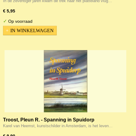
In de zeventiger jaren kwam de trek naar het platteland vlug…
€ 5,95
✓
Op voorraad
IN WINKELWAGEN
Troost, Pleun R. - Spanning in Spuidorp
Karel van Heemst, kunstschilder in Amsterdam, is het leven…