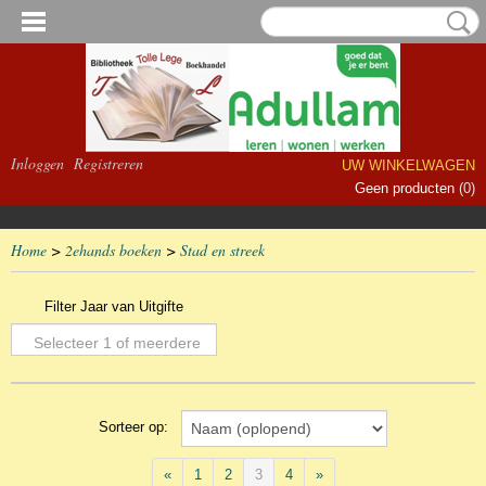
Inloggen
Registreren
UW WINKELWAGEN
Geen producten
(0)
Home
>
2ehands boeken
>
Stad en streek
Filter Jaar van Uitgifte
Selecteer 1 of meerdere
opties
Sorteer op:
«
1
2
3
4
»