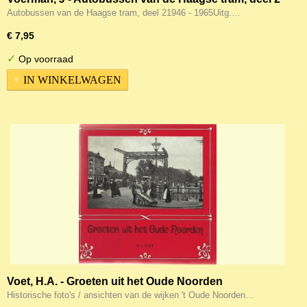
1946 - 1965
Autobussen van de Haagse tram, deel 21946 - 1965Uitg.…
€ 7,95
✓
Op voorraad
IN WINKELWAGEN
Voet, H.A. - Groeten uit het Oude Noorden
Historische foto's / ansichten van de wijken 't Oude Noorden…