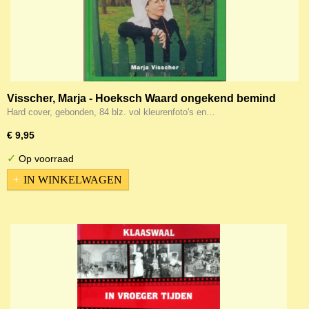
Visscher, Marja - Hoeksch Waard ongekend bemind
Hard cover, gebonden, 84 blz. vol kleurenfoto's en…
€ 9,95
✓
Op voorraad
IN WINKELWAGEN