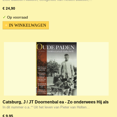
€ 24,90
✓
Op voorraad
IN WINKELWAGEN
Catsburg, J / JT Doornenbal ea - Zo onderwees Hij als
een getrouw vader (Oude Paden)
In dit nummer o.a.:* Uit het leven van Pieter van Holten…
€ 9,95