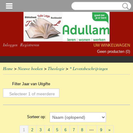
Inloggen
Registreren
UW WINKELWAGEN
Geen producten
(0)
Home
>
Nieuwe boeken
>
Theologie
>
* Levensbeschrijvingen
Filter Jaar van Uitgifte
Selecteer 1 of meerdere
opties
Sorteer op:
1
2
3
4
5
6
7
8
•••
9
»