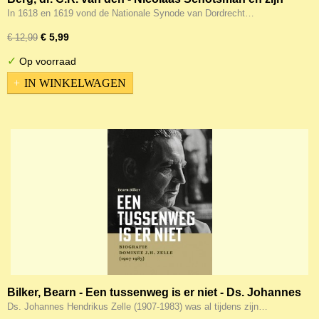
Eere-zuil
In 1618 en 1619 vond de Nationale Synode van Dordrecht…
€ 5,99
€ 12,99
✓
Op voorraad
IN WINKELWAGEN
Bilker, Bearn - Een tussenweg is er niet - Ds. Johannes
Hendrikus Zelle (1907-1983)
Ds. Johannes Hendrikus Zelle (1907-1983) was al tijdens zijn…