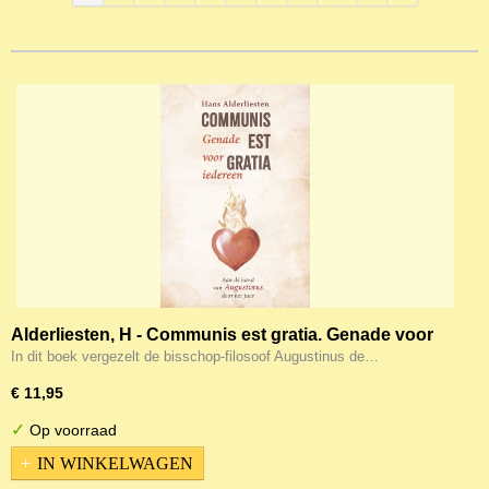
Alderliesten, H - Communis est gratia. Genade voor
iedereen
In dit boek vergezelt de bisschop-filosoof Augustinus de…
€ 11,95
✓
Op voorraad
IN WINKELWAGEN