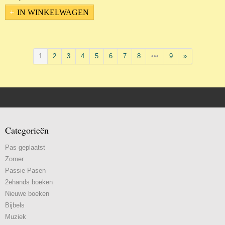
IN WINKELWAGEN
1
2
3
4
5
6
7
8
•••
9
»
Categorieën
Pas geplaatst
Zomer
Passie Pasen
2ehands boeken
Nieuwe boeken
Bijbels
Muziek