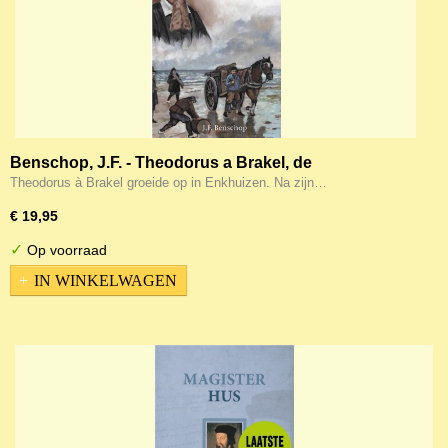
Benschop, J.F. - Theodorus a Brakel, de
onvergetelijke dominee uit Friesland
Theodorus à Brakel groeide op in Enkhuizen. Na zijn…
€ 19,95
✓
Op voorraad
IN WINKELWAGEN