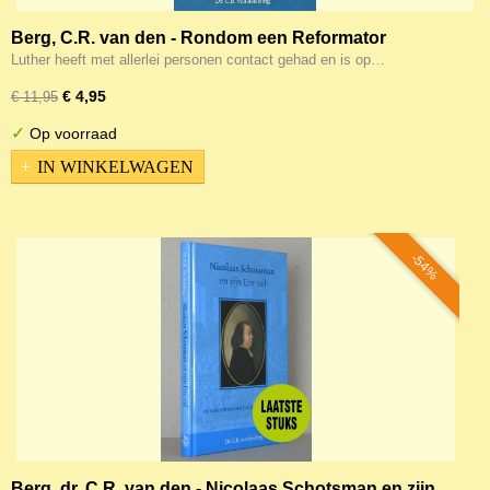
Berg, C.R. van den - Rondom een Reformator
Luther heeft met allerlei personen contact gehad en is op…
€ 4,95
€ 11,95
✓
Op voorraad
IN WINKELWAGEN
-54%
Berg, dr. C.R. van den - Nicolaas Schotsman en zijn