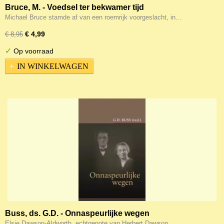
Bruce, M. - Voedsel ter bekwamer tijd
Michael Bruce stamde af van een roemrijk voorgeslacht, in…
€ 4,99
€ 8,95
✓
Op voorraad
IN WINKELWAGEN
Buss, ds. G.D. - Onnaspeurlijke wegen
Elsie Dawson-Aldworth, echtgenote van Herbert Dawson,…