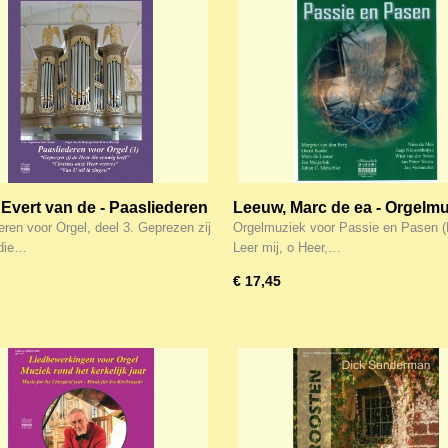
Evert van de - Paasliederen
Leeuw, Marc de ea - Orgelm
gel (3) Klavar
voor Passie en Pasen (Klava
eren voor Orgel, deel 3. Geprezen zij
Orgelmuziek voor Passie en Pasen (
 die…
Leer mij, o Heer,…
€ 17,45