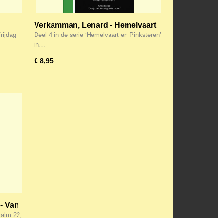
Verkamman, Lenard - Hemelvaart
avar
en Pinksteren (deel 4) Klavar
rijdag
Deel 4 in de serie ‘Hemelvaart en Pinksteren’
in…
€ 8,95
 - Van
var)
salm 22;