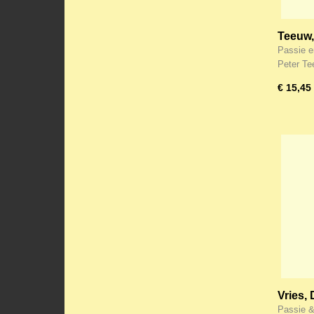
Teeuw,
Pasen v
Passie e
Peter T
€ 15,45
Vries,
(Klavar
Passie &