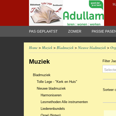
We
PAS GEPLAATST
ZOMER
PASSIE PASE
Home
>
Muziek
>
Bladmuziek
>
Nieuwe bladmuziek
>
Org
Muziek
Filter Ja
Selecte
Bladmuziek
Tolle Lege - "Kerk en Huis"
Nieuwe bladmuziek
Sorteer
Harmoniseren
Lesmethoden Alle instrumenten
Liederenbundels
Orgel (Noten)