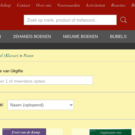
bshop
Contact
Over ons
Voorwaarden
Activiteiten
Reacties
B
N
2EHANDS BOEKEN
NIEUWE BOEKEN
BIJBELS
el (Klavar)
>
Pasen
ar van Uitgifte
er 1 of meerdere opties
 op: