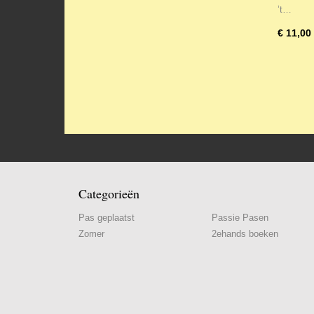
’t…
€ 11,00
Categorieën
Pas geplaatst
Passie Pasen
Zomer
2ehands boeken