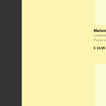
Marion
het Ker
Liedbewe
en Pas
Passie 
€ 13,95