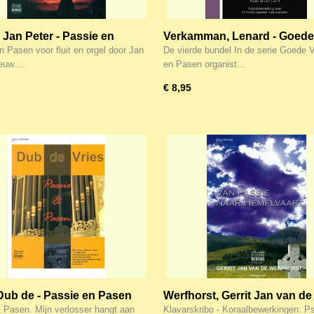
 Jan Peter - Passie en
Verkamman, Lenard - Goede
oor fluit en orgel (Klavar)
Vrijdag en Pasen (deel 4) Kl
n Pasen voor fluit en orgel door Jan
De vierde bundel In de serie Goede V
eeuw.…
en Pasen organist…
€ 8,95
 Dub de - Passie en Pasen
Werfhorst, Gerrit Jan van de
)
Passie naar Hemelvaart (Kla
 Pasen. Mijn verlosser hangt aan
Klavarskribo - Koraalbewerkingen: P