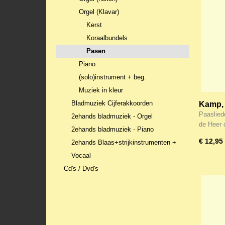
Orgel (Klavar)
Kerst
Koraalbundels
Pasen
Piano
(solo)instrument + beg.
Muziek in kleur
Bladmuziek Cijferakkoorden
Kamp, 
voor or
Paaslied
2ehands bladmuziek - Orgel
de Heer
2ehands bladmuziek - Piano
€ 12,95
2ehands Blaas+strijkinstrumenten +
Vocaal
Cd's / Dvd's