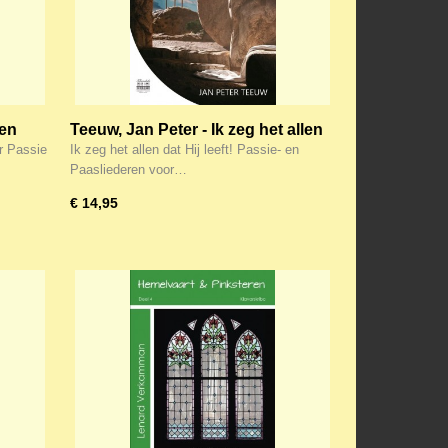
ten
Teeuw, Jan Peter - Ik zeg het allen
et
dat Hij leeft! (Klavar)
or Passie
Ik zeg het allen dat Hij leeft! Passie- en
Paasliederen voor…
€ 14,95