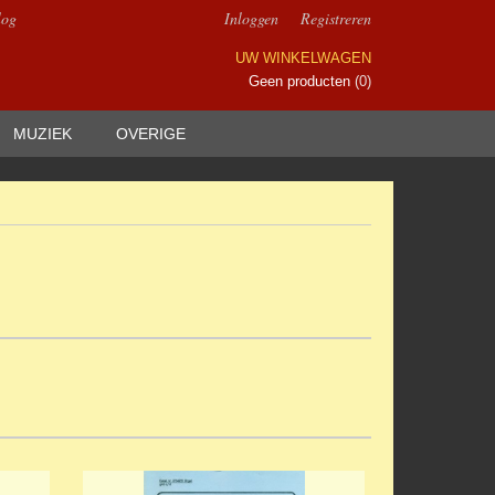
log
Inloggen
Registreren
UW WINKELWAGEN
Geen producten
(0)
MUZIEK
OVERIGE