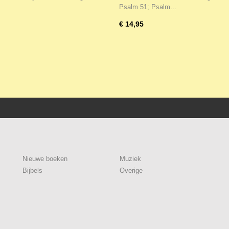
Psalm 51; Psalm…
€ 14,95
Nieuwe boeken
Muziek
Bijbels
Overige