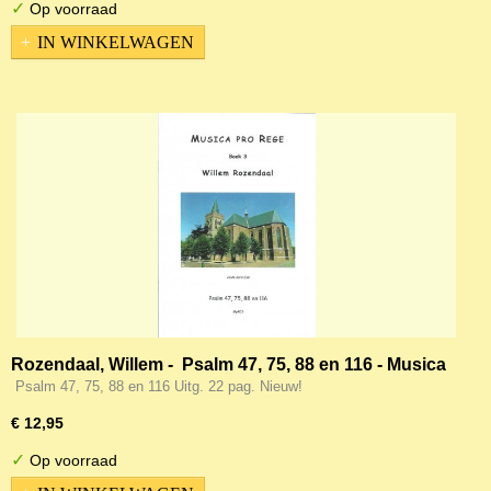
✓
Op voorraad
IN WINKELWAGEN
Rozendaal, Willem - Psalm 47, 75, 88 en 116 - Musica
Pro Rege (3)
Psalm 47, 75, 88 en 116 Uitg. 22 pag. Nieuw!
€ 12,95
✓
Op voorraad