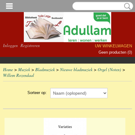
Inloggen
Registreren
UW WINKELWAGEN
Geen producten
(0)
Home
>
Muziek
>
Bladmuziek
>
Nieuwe bladmuziek
>
Orgel (Noten)
>
Willem Rozendaal
Sorteer op: