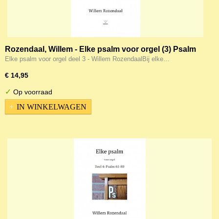
Rozendaal, Willem - Elke psalm voor orgel (3) Psalm
41-60
Elke psalm voor orgel deel 3 - Willem RozendaalBij elke…
€ 14,95
✓
Op voorraad
IN WINKELWAGEN