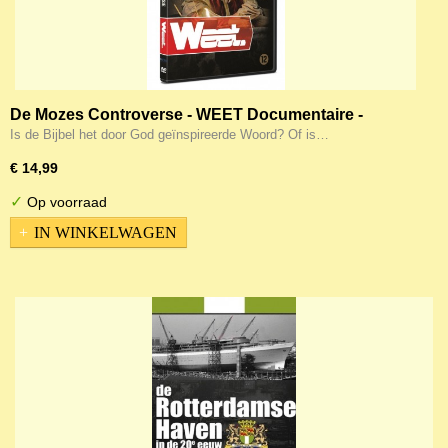
De Mozes Controverse - WEET Documentaire -
Zoeken naar bewijs (DVD)
Is de Bijbel het door God geïnspireerde Woord? Of is…
€ 14,99
✓
Op voorraad
IN WINKELWAGEN