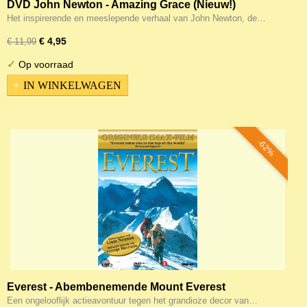
DVD John Newton - Amazing Grace (Nieuw!)
Het inspirerende en meeslepende verhaal van John Newton, de…
€ 4,95
€ 11,99
✓
Op voorraad
IN WINKELWAGEN
-62%
Everest - Abembenemende Mount Everest
documentaire!
Een ongelooflijk actieavontuur tegen het grandioze decor van…