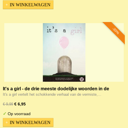
IN WINKELWAGEN
-30%
It's a girl - de drie meeste dodelijke woorden in de
wereld...
It's a girl vertelt het schokkende verhaal van de vermiste,…
€ 6,95
€ 9,99
✓
Op voorraad
IN WINKELWAGEN