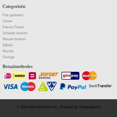
Categorieën
Pas geplaatst
Zomer
Passie Pasen
2ehands boeken
Nieuwe boeken
Bijbels
Muziek
Overige
Betaalmethodes
© 2026 www.refoboek.com - Powered by Shoppagina.nl