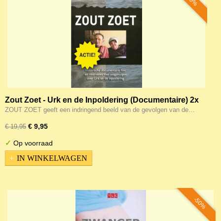
-50%
Zout Zoet - Urk en de Inpoldering (Documentaire) 2x
DVD 200 minuten
ZOUT ZOET geeft een indringend beeld van de gevolgen van de…
€ 9,95
€ 19,95
✓
Op voorraad
IN WINKELWAGEN
-50%