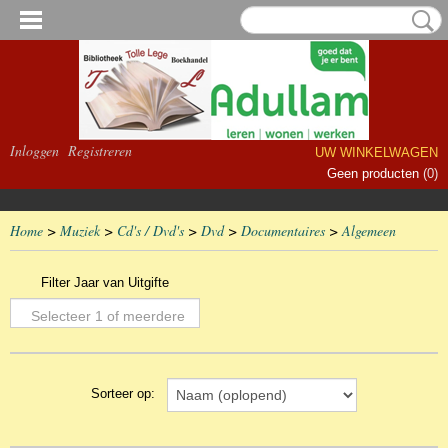
Inloggen
Registreren
UW WINKELWAGEN
Geen producten
(0)
Home
>
Muziek
>
Cd's / Dvd's
>
Dvd
>
Documentaires
>
Algemeen
Filter Jaar van Uitgifte
Selecteer 1 of meerdere
opties
Sorteer op: