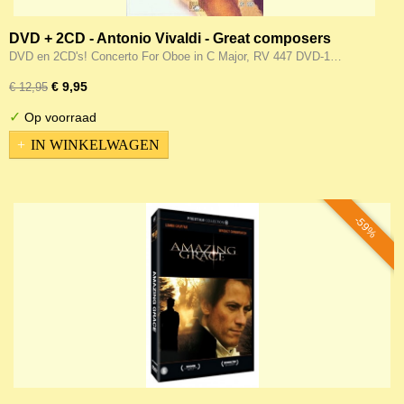
DVD + 2CD - Antonio Vivaldi - Great composers
DVD en 2CD's! Concerto For Oboe in C Major, RV 447 DVD-1…
€ 9,95
€ 12,95
✓
Op voorraad
IN WINKELWAGEN
-59%