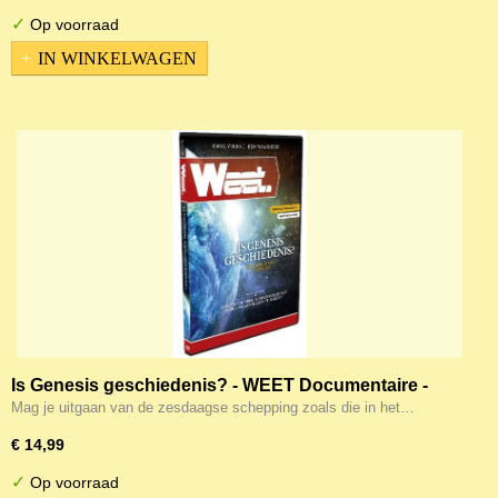
✓
Op voorraad
IN WINKELWAGEN
Is Genesis geschiedenis? - WEET Documentaire -
Zoeken naar bewijs (DVD)
Mag je uitgaan van de zesdaagse schepping zoals die in het…
€ 14,99
✓
Op voorraad