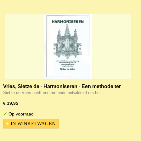
Vries, Sietze de - Harmoniseren - Een methode ter
ondersteuning en bevordering van het improviseren
Sietze de Vries heeft een methode ontwikkeld om het…
in het orgelonderwijs
€ 19,95
✓
Op voorraad
IN WINKELWAGEN