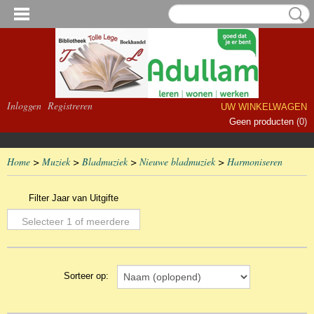
Inloggen
Registreren
UW WINKELWAGEN
Geen producten
(0)
Home
>
Muziek
>
Bladmuziek
>
Nieuwe bladmuziek
>
Harmoniseren
Filter Jaar van Uitgifte
Selecteer 1 of meerdere
opties
Sorteer op: