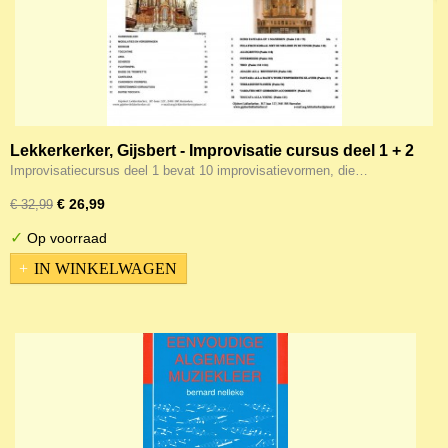
Lekkerkerker, Gijsbert - Improvisatie cursus deel 1 + 2
(compleet dus!)
Improvisatiecursus deel 1 bevat 10 improvisatievormen, die…
€ 26,99
€ 32,99
✓
Op voorraad
IN WINKELWAGEN