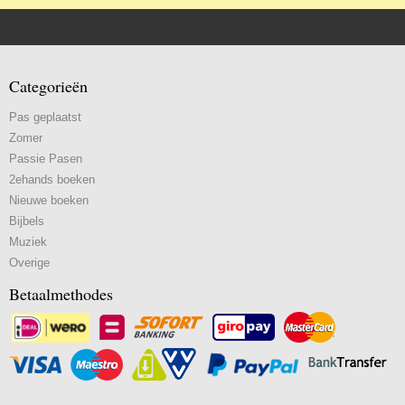
Categorieën
Pas geplaatst
Zomer
Passie Pasen
2ehands boeken
Nieuwe boeken
Bijbels
Muziek
Overige
Betaalmethodes