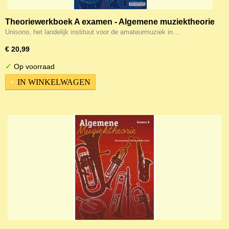
Theoriewerkboek A examen - Algemene muziektheorie
A
Unisono, het landelijk instituut voor de amateurmuziek in…
€ 20,99
✓
Op voorraad
IN WINKELWAGEN