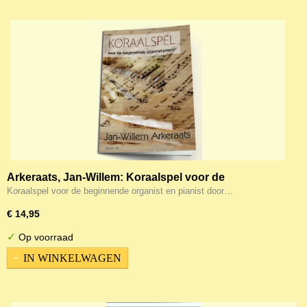
Arkeraats, Jan-Willem: Koraalspel voor de
beginnende organist en pianist (Noten)
Koraalspel voor de beginnende organist en pianist door…
€ 14,95
✓
Op voorraad
IN WINKELWAGEN