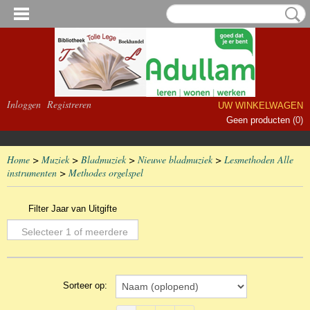
Inloggen
Registreren
UW WINKELWAGEN
Geen producten
(0)
Home
>
Muziek
>
Bladmuziek
>
Nieuwe bladmuziek
>
Lesmethoden Alle
instrumenten
>
Methodes orgelspel
Filter Jaar van Uitgifte
Selecteer 1 of meerdere
opties
Sorteer op: