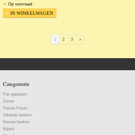
✓
Op voorraad
IN WINKELWAGEN
1
2
3
»
Categorieën
Pas geplaatst
Zomer
Passie Pasen
2ehands boeken
Nieuwe boeken
Bijbels