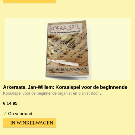
Arkeraats, Jan-Willem: Koraalspel voor de beginnende
organist en pianist (Noten)
Koraalspel voor de beginnende organist en pianist door…
€ 14,95
✓
Op voorraad
IN WINKELWAGEN