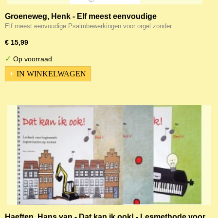
Groeneweg, Henk - Elf meest eenvoudige
Psalmbewerkingen voor orgel zonder pedaal
Elf meest eenvoudige Psalmbewerkingen voor orgel zonder…
€ 15,99
✓
Op voorraad
IN WINKELWAGEN
Haeften, Hans van - Dat kan ik ook! - Lesmethode voor