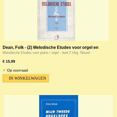
Dean, Folk - (2) Melodische Etudes voor orgel en
piano deel 2
Melodische Etudes voor piano / orgel - deel 2 Uitg. Nieuw!
€ 15,99
✓
Op voorraad
IN WINKELWAGEN