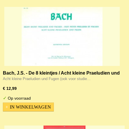
Bach, J.S. - De 8 kleintjes / Acht kleine Praeludien und
Fugen (ook voor studie doeleinden!)
Acht kleine Praeludien und Fugen (ook voor studie…
€ 12,99
✓
Op voorraad
IN WINKELWAGEN