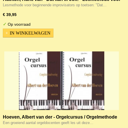
beginnende improvisators op toetsen - Deel 1,2,3
Lesmethode voor beginnende improvisators op toetsen: "Dat…
compleet + Handleiding
€ 39,95
✓
Op voorraad
IN WINKELWAGEN
Hoeven, Albert van der - Orgelcursus / Orgelmethode
Een groeiend aantal orgeldocenten geeft les uit deze…