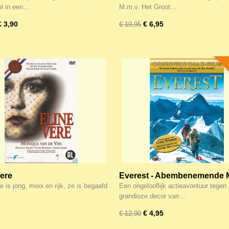
l in een…
M.m.v. Het Groot…
€ 3,90
€ 6,95
€ 19,95
Vere
Everest - Abembenemende 
Everest documentaire!
e is jong, mooi en rijk, ze is begaafd
Een ongelooflijk actieavontuur tegen 
grandioze decor van…
€ 4,95
€ 12,90