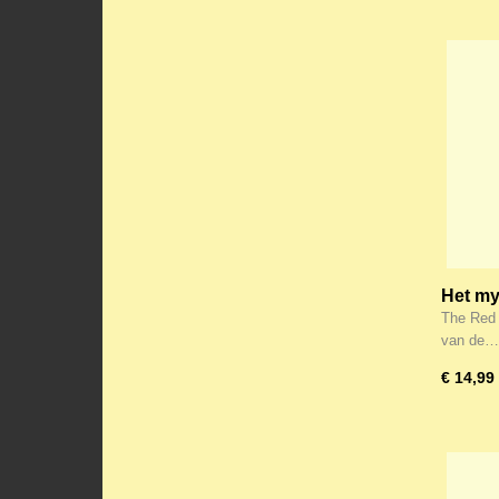
Het my
WEET 
The Red 
naar B
van de…
€ 14,99