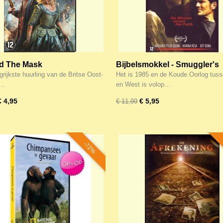
d The Mask
Bijbelsmokkel - Smuggler's
Ransom
rijkste huurling van de Britse Oost-
Het is 1985 en de Koude Oorlog tus
e…
en West is volop…
€ 4,95
€ 5,95
€ 11,99
-72%