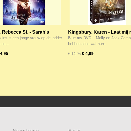
 Rebecca St. - Sarah's
Kingsbury, Karen - Laat mij n
(Actie!)
los! (DVD) Blueray!
llins is een jonge vrouw op de ladder
Blue ray DVD... Molly en Jack Camp
cces,…
hebben alles wat hun…
 4,95
€ 4,99
€ 14,95
Nieuwe boeken
Muziek