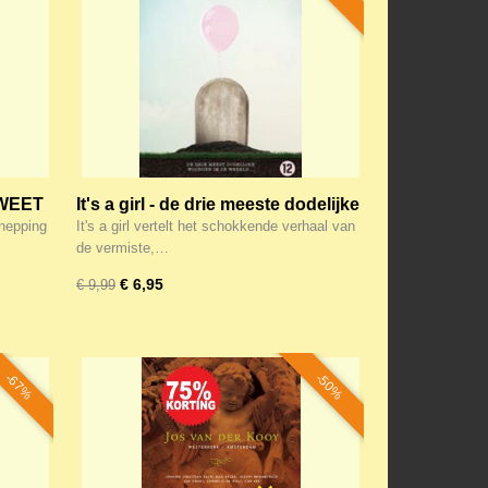
 WEET
It's a girl - de drie meeste dodelijke
woorden in de wereld...
hepping
It's a girl vertelt het schokkende verhaal van
de vermiste,…
€ 6,95
€ 9,99
-67%
-50%