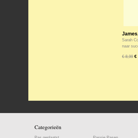
James,
choice 
Sarah Co
naar su
€
€ 8,99
Categorieën
Pas geplaatst
Passie Pasen