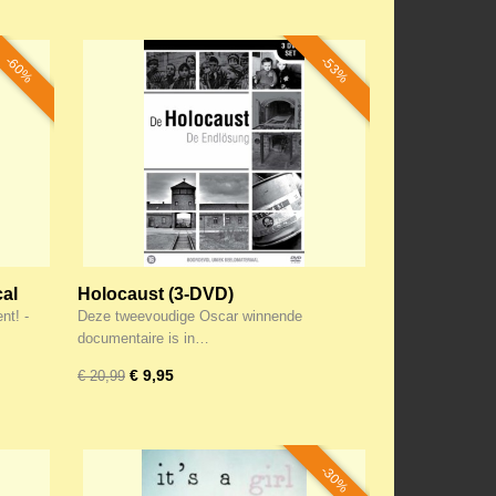
-60%
-53%
cal
Holocaust (3-DVD)
t! -
Deze tweevoudige Oscar winnende
documentaire is in…
€ 9,95
€ 20,99
-30%