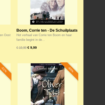
Boom, Corrie ten - De Schuilplaats
sen Oost
Het verhaal van Corrie ten Boom en haar
familie begint in de…
€ 9,99
€ 19,99
-51%
-60%