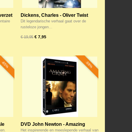
verzet
Dickens, Charles - Oliver Twist
(DVD)
ntaire
Dit legendarische verhaal gaat over de
rusteloze jongen…
€ 7,95
€ 19,95
-65%
-59%
le
DVD John Newton - Amazing
Grace (Nieuw!)
ten.
Het inspirerende en meeslepende verhaal van