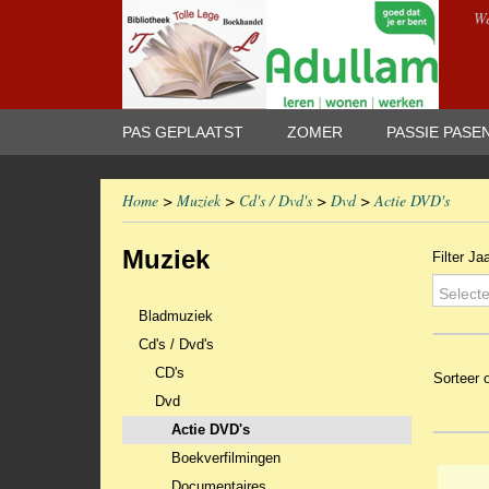
We
PAS GEPLAATST
ZOMER
PASSIE PASE
Home
>
Muziek
>
Cd's / Dvd's
>
Dvd
>
Actie DVD's
Muziek
Filter Ja
Selecte
Bladmuziek
Cd's / Dvd's
CD's
Sorteer
Dvd
Actie DVD's
Boekverfilmingen
Documentaires