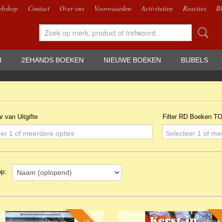
bshop
Contact
Over ons
Voorwaarden
Activiteiten
Reacties
B
N
2EHANDS BOEKEN
NIEUWE BOEKEN
BIJBELS
ar van Uitgifte
Filter RD Boeken T
er 1 of meerdere opties
Selecteer 1 of me
 op: