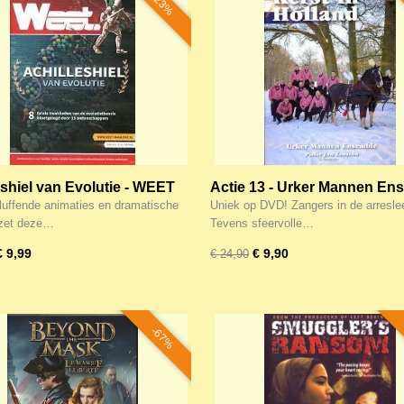
-23%
eshiel van Evolutie - WEET
Actie 13 - Urker Mannen En
ntaire (DVD)
(DVD+CD) - Kerst in Holland
luffende animaties en dramatische
Uniek op DVD! Zangers in de arresle
(Actie!)
 zet deze…
Tevens sfeervolle…
€ 9,99
€ 9,90
€ 24,90
-67%