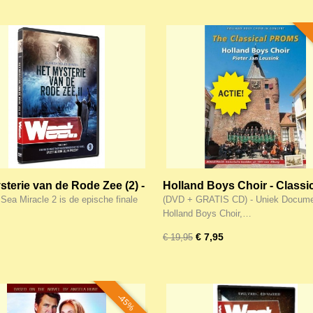
sterie van de Rode Zee (2) -
Holland Boys Choir - Classi
Documentaire - Zoeken
Proms (DVD + GRATIS CD)
Sea Miracle 2 is de epische finale
(DVD + GRATIS CD) - Uniek Documen
ewijs (DVD)
Holland Boys Choir,…
€ 7,95
€ 19,95
-45%