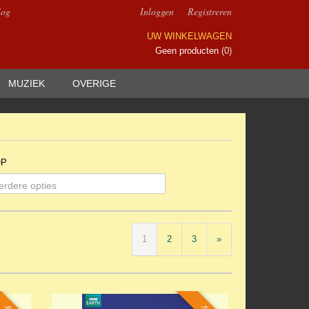
log
Inloggen
Registreren
UW WINKELWAGEN
Geen producten
(0)
MUZIEK
OVERIGE
OP
erdere opties
1
2
3
»