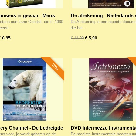
nsees in gevaar - Mens
De afrekening - Nederlands 
s Chimp
in memoriam
etoon aan Jane Goodall, die in 1960
De Afrekening is een recente docume
 eerst…
die het…
€ 6,95
€ 5,90
€ 11,99
-70%
ery Channel - De bedreigde
DVD Intermezzo Instrumenta
 (Actie!)
hoogtepunten! - ACTIE!
ens voor, je wordt geboren op de
De mooiste instrumentale hoogtepun