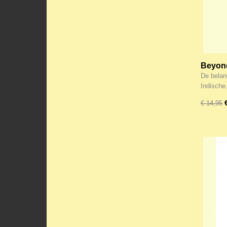
Beyon
De belang
Indisch
€ 14,95