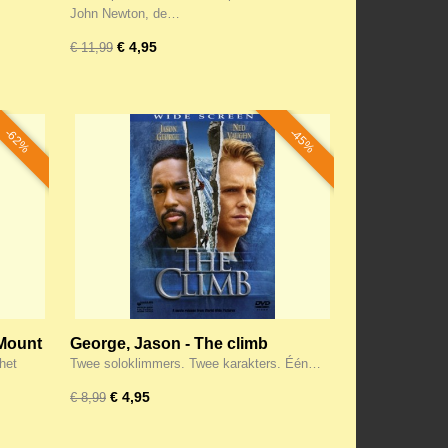
John Newton, de…
€ 4,95
€ 11,99
-62%
-45%
Mount
George, Jason - The climb
het
Twee soloklimmers. Twee karakters. Één…
€ 4,95
€ 8,99