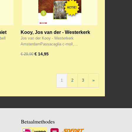
iet
Kooy, Jos van der - Westerkerk
Amsterdam (CD + GRATIS DVD)
bell
Jos van der Kooy - Westerkerk
AmsterdamPassacaglia c-moll,…
€ 14,95
€ 29,90
1
2
3
»
Betaalmethodes