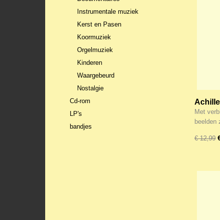
Instrumentale muziek
Kerst en Pasen
Koormuziek
Orgelmuziek
Kinderen
Waargebeurd
Nostalgie
Cd-rom
Achill
Docume
Met verb
LP's
beelden
bandjes
€ 12,99