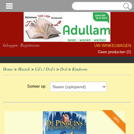
Inloggen
Registreren
UW WINKELWAGEN
Geen producten
(0)
Home
>
Muziek
>
Cd's / Dvd's
>
Dvd
>
Kinderen
Sorteer op:
-38%