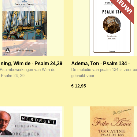
nning, Wim de - Psalm 24,39
Adema, Ton - Psalm 134 -
- Psalmbewerkingen voor
Koraalpartita voor orgel
 Psalmbewerkingen van Wim de
De melodie van psalm 134 is zeer b
n huis deel 5
: Psalm 24, 39…
gebruikt voor…
€ 12,95