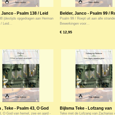
, Janco - Psalm 138 / Leid
Belder, Janco - Psalm 99 / R
lijk Licht -
uit aan alle stranden -
8 (destijds opgedragen aan Herman
Psalm 99 / Roept uit aan alle strande
ewerkingen voor kerk en
Bewerkingen voor kerk en h
t / Leid…
Bewerkingen voor…
eel 22
deel 24 - NOTEN
€ 12,95
a , Teke - Psalm 43, O God
Bijlsma Teke - Lofzang van
mel, zee en aard -
Zacharias / Uren, dagen, m
, O God van hemel, zee en aard -
Teke met de Lofzang van Zacharias e