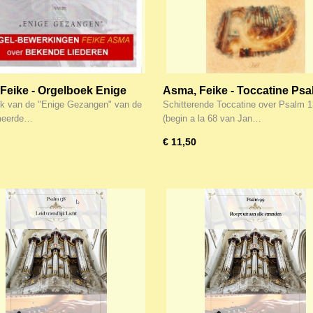
Feike - Orgelboek Enige
Asma, Feike - Toccatine Psa
en (92 pagina's!) (Noten)
k van de "Enige Gezangen" van de
Schitterende Toccatine over Psalm 
meerde…
(begin a la 68 van Jan…
€ 11,50