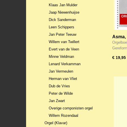
Klaas Jan Mulder
Jaap Niewenhuijse
Dick Sanderman
Leen Schippers
Jan Peter Teeuw
Asma, 
Willem van Twillert
Gezang
Orgelboe
Gerefor
Evert van de Veen
Minne Veldman
€ 19,95
Lenard Verkamman
Jan Vermeulen
Herman van Vliet
Dub de Vries
Peter de Wilde
Jan Zwart
Overige componisten orgel
Willem Rozendaal
Orgel (Klavar)