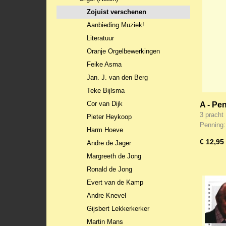
Zojuist verschenen
Aanbieding Muziek!
Literatuur
Oranje Orgelbewerkingen
Feike Asma
Jan. J. van den Berg
Teke Bijlsma
Cor van Dijk
A - Pe
en 52 
3 pracht
Pieter Heykoop
kerk e
Penning
Harm Hoeve
€ 12,95
Andre de Jager
Margreeth de Jong
Ronald de Jong
Evert van de Kamp
Andre Knevel
Gijsbert Lekkerkerker
Martin Mans