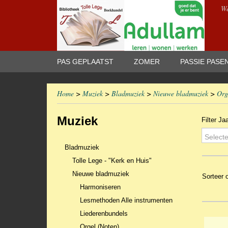
We
PAS GEPLAATST
ZOMER
PASSIE PASE
Home
>
Muziek
>
Bladmuziek
>
Nieuwe bladmuziek
>
Org
Muziek
Filter Ja
Selecte
Bladmuziek
Tolle Lege - "Kerk en Huis"
Nieuwe bladmuziek
Sorteer
Harmoniseren
Lesmethoden Alle instrumenten
Liederenbundels
Orgel (Noten)