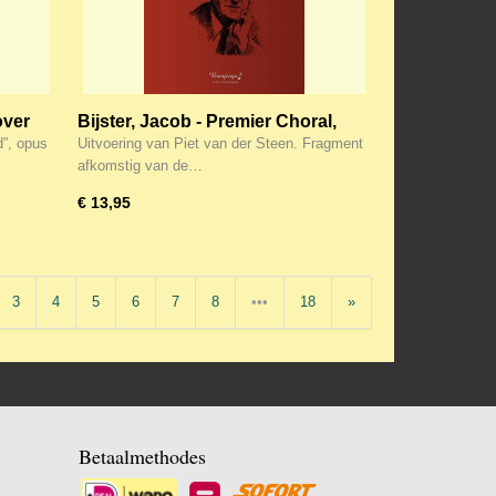
over
Bijster, Jacob - Premier Choral,
 14
Opus 1
d”, opus
Uitvoering van Piet van der Steen. Fragment
afkomstig van de…
€ 13,95
3
4
5
6
7
8
•••
18
»
Betaalmethodes