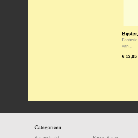
Bijster
“Komt 
Fantasie
van…
€ 13,95
Categorieën
Pas geplaatst
Passie Pasen