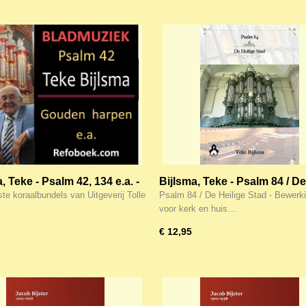
, Teke - Psalm 42, 134 e.a. -
Bijlsma, Teke - Psalm 84 / De
raalbewerkingen Noten
Heilige Stad - Bewerkingen 
te koraalbundels van Uitgeverij Tolle
Psalm 84 / De Heilige Stad - Bewerk
n Huis deel 1 en 2
kerk en huis deel 23 - NOTE
voor kerk en huis…
€ 12,95