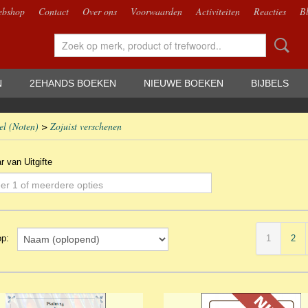
bshop
Contact
Over ons
Voorwaarden
Activiteiten
Reacties
B
N
2EHANDS BOEKEN
NIEUWE BOEKEN
BIJBELS
el (Noten)
>
Zojuist verschenen
ar van Uitgifte
er 1 of meerdere opties
1
2
 op: