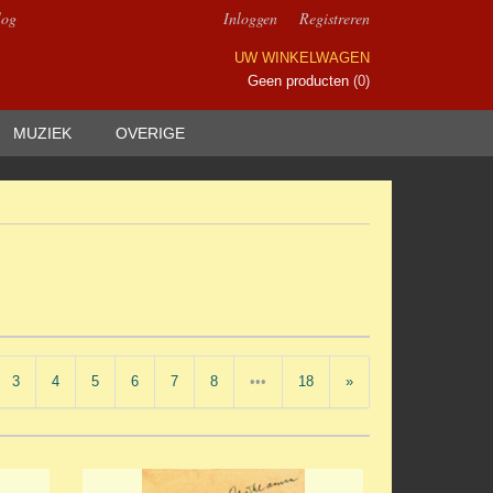
log
Inloggen
Registreren
UW WINKELWAGEN
Geen producten
(0)
MUZIEK
OVERIGE
3
4
5
6
7
8
•••
18
»