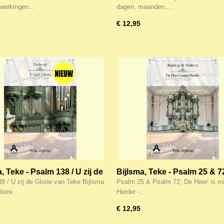
ewerkingen voor kerk en
jaren - Psalmbewerkingen v
werkingen…
dagen, maanden,…
eel 6
kerk en huis deel 11
€ 12,95
, Teke - Psalm 138 / U zij de
Bijlsma, Teke - Psalm 25 & 7
 - Psalmbewerkingen voor
Heer' is mijn Herder -
8 / U zij de Glorie van Teke Bijlsma
Psalm 25 & Psalm 72, De Heer' is mi
n huis deel 13
Psalmbewerkingen voor ker
gloire…
Herder -…
huis deel 19 (Noten)
€ 12,95