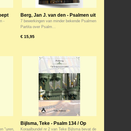
oept
Berg, Jan J. van den - Psalmen uit
Delft
n -
7 bewerkingen van minder bekende Psalmen
uis
Partita over Psalm…
€ 15,95
Bijlsma, Teke - Psalm 134 / Op
aanden,
Bergen en in dalen -
n "uren,
Koraalbundel nr 2 van Teke Bijlsma bevat de