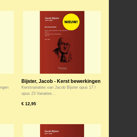
Bijster, Jacob - Kerst bewerkingen
voor
Nu daagt het in het Oosten / Komt
ingen
Kerstvariaties van Jacob Bijster opus 17 /
N
wilt u spoeden naar Bethlehem
opus 23 Variaties…
€ 12,95