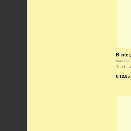
Bijster
oude N
Variatie
tranen
“Stort t
treurt!
€ 13,95