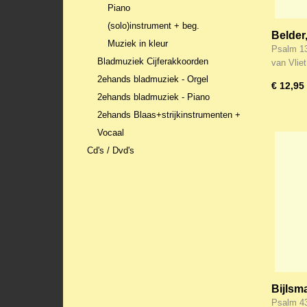
Piano
(solo)instrument + beg.
Belder
Muziek in kleur
vriend'
Psalm 13
Bladmuziek Cijferakkoorden
Psalmb
van Vlie
huis d
2ehands bladmuziek - Orgel
€ 12,95
2ehands bladmuziek - Piano
2ehands Blaas+strijkinstrumenten +
Vocaal
Cd's / Dvd's
Bijlsm
van he
Psalm 43