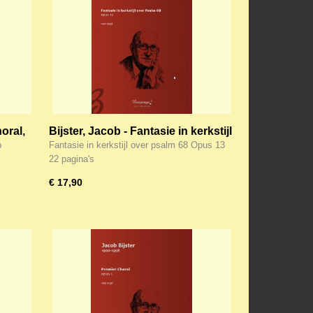
oral,
Bijster, Jacob - Fantasie in kerkstijl
over psalm 68 Opus 13
b
Fantasie in kerkstijl over psalm 68 Opus 13
22 pagina's
€ 17,90