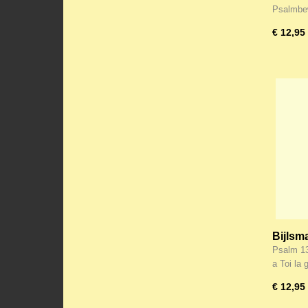
Psalmb
Psalmbe
huis d
€ 12,95
Bijlsma
Glorie
Psalm 13
kerk e
a Toi la 
€ 12,95