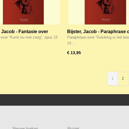
, Jacob - Fantasie over
Bijster, Jacob - Paraphrase 
nu met zang”, opus 15
“Gelukkig is het land”, opus
 over “Komt nu met zang”, opus 15
Paraphrase over “Gelukkig is het lan
14…
€ 13,95
1
2
Nieuwe boeken
Muziek