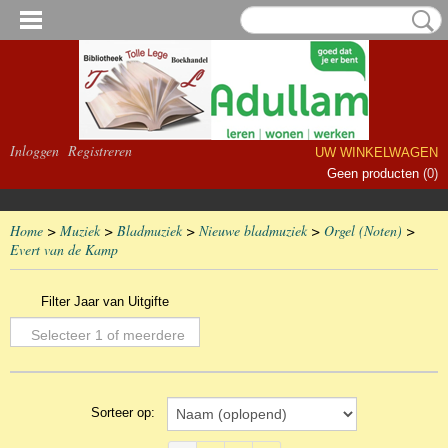
Inloggen
Registreren
UW WINKELWAGEN
Geen producten
(0)
Home
>
Muziek
>
Bladmuziek
>
Nieuwe bladmuziek
>
Orgel (Noten)
>
Evert van de Kamp
Filter Jaar van Uitgifte
Selecteer 1 of meerdere
opties
Sorteer op: