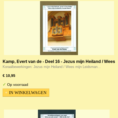
Kamp, Evert van de - Deel 16 - Jezus mijn Heiland / Wees
mijn Leidsman
Koraalbewerkingen: Jezus mijn Heiland / Wees mijn Leidsman…
€ 10,95
✓
Op voorraad
IN WINKELWAGEN