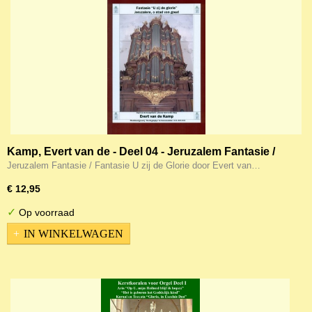
Kamp, Evert van de - Deel 04 - Jeruzalem Fantasie /
Fantasie U zij de Glorie (Noten)
Jeruzalem Fantasie / Fantasie U zij de Glorie door Evert van…
€ 12,95
✓
Op voorraad
IN WINKELWAGEN