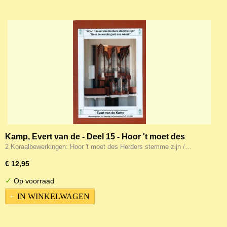
Kamp, Evert van de - Deel 15 - Hoor 't moet des
Herders stemme zijn / Door de wereld gaat een Woord
2 Koraalbewerkingen: Hoor 't moet des Herders stemme zijn /…
(Noten)
€ 12,95
✓
Op voorraad
IN WINKELWAGEN