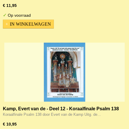
komen
€ 11,95
✓
Op voorraad
IN WINKELWAGEN
Kamp, Evert van de - Deel 12 - Koraalfinale Psalm 138
(Noten)
Koraalfinale Psalm 138 door Evert van de Kamp Uitg. de…
€ 10,95