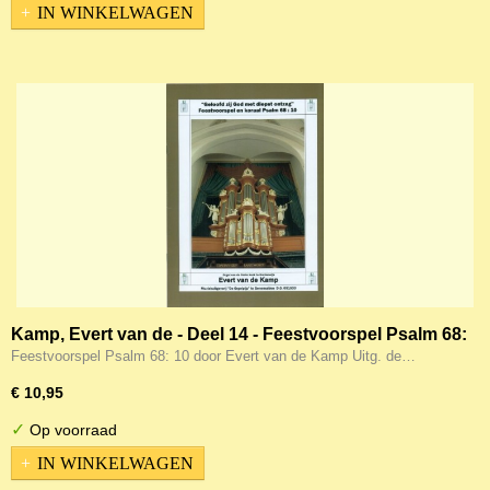
IN WINKELWAGEN
Kamp, Evert van de - Deel 14 - Feestvoorspel Psalm 68:
10 (Noten)
Feestvoorspel Psalm 68: 10 door Evert van de Kamp Uitg. de…
€ 10,95
✓
Op voorraad
IN WINKELWAGEN