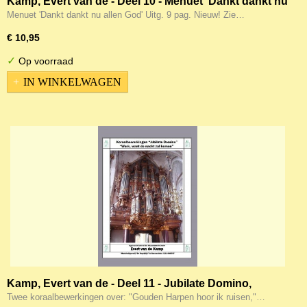
Kamp, Evert van de - Deel 10 - Menuet 'Dankt dankt nu
allen God'
Menuet 'Dankt dankt nu allen God' Uitg. 9 pag. Nieuw! Zie…
€ 10,95
✓
Op voorraad
IN WINKELWAGEN
Kamp, Evert van de - Deel 11 - Jubilate Domino,
Gouden harpen hoor ik / Werk want de nacht zal
Twee koraalbewerkingen over: "Gouden Harpen hoor ik ruisen,"…