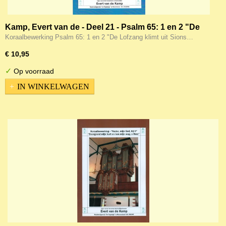
Kamp, Evert van de - Deel 21 - Psalm 65: 1 en 2 "De
Lofzang klimt uit Sions zalen"
Koraalbewerking Psalm 65: 1 en 2 "De Lofzang klimt uit Sions…
€ 10,95
✓
Op voorraad
IN WINKELWAGEN