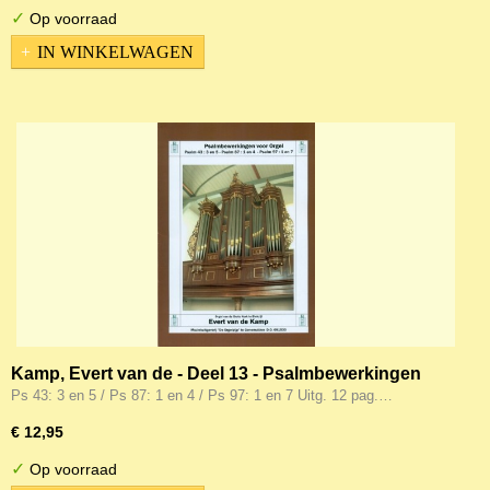
✓
Op voorraad
IN WINKELWAGEN
Kamp, Evert van de - Deel 13 - Psalmbewerkingen
deel 1 - Psalm 43,87,97 (Noten)
Ps 43: 3 en 5 / Ps 87: 1 en 4 / Ps 97: 1 en 7 Uitg. 12 pag.…
€ 12,95
✓
Op voorraad