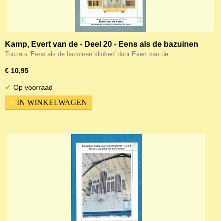
Kamp, Evert van de - Deel 20 - Eens als de bazuinen
klinken (Noten)
Toccata 'Eens als de bazuinen klinken' door Evert van de…
€ 10,95
✓
Op voorraad
IN WINKELWAGEN