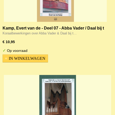
Kamp, Evert van de - Deel 07 - Abba Vader / Daal bij t
huiswaarts gaan
Koraalbewerkingen over Abba Vader & Daal bij t…
€ 10,95
✓
Op voorraad
IN WINKELWAGEN