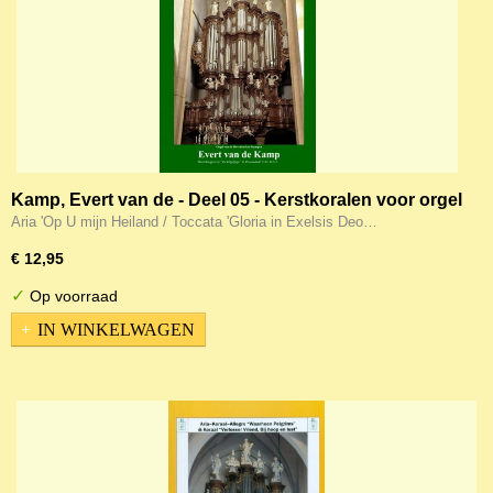
Kamp, Evert van de - Deel 05 - Kerstkoralen voor orgel
(1) (Noten)
Aria 'Op U mijn Heiland / Toccata 'Gloria in Exelsis Deo…
€ 12,95
✓
Op voorraad
IN WINKELWAGEN