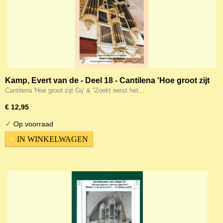
Kamp, Evert van de - Deel 18 - Cantilena 'Hoe groot zijt
Gij' & ''Zoekt eerst het koninkrijk van God' (Noten)
Cantilena 'Hoe groot zijt Gij' & ''Zoekt eerst het…
€ 12,95
✓
Op voorraad
IN WINKELWAGEN