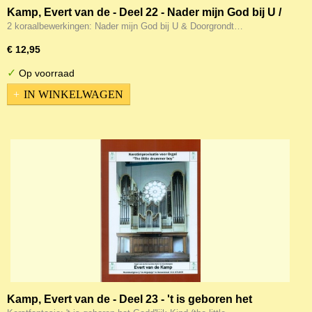
Kamp, Evert van de - Deel 22 - Nader mijn God bij U /
Doorgrondt mijn hart (Noten)
2 koraalbewerkingen: Nader mijn God bij U & Doorgrondt…
€ 12,95
✓
Op voorraad
IN WINKELWAGEN
Kamp, Evert van de - Deel 23 - 't is geboren het