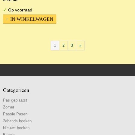
✓
Op voorraad
IN WINKELWAGEN
1
2
3
»
Categorieën
Pas geplaatst
Zomer
Passie Pasen
2ehands boeken
Nieuwe boeken
Bijbels