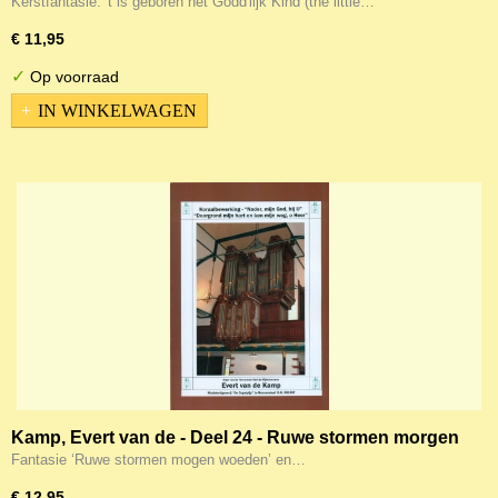
Godd'lijk Kind (The little drummer boy") (Noten)
Kerstfantasie: 't is geboren het Godd'lijk Kind (the little…
€ 11,95
✓
Op voorraad
IN WINKELWAGEN
Kamp, Evert van de - Deel 24 - Ruwe stormen morgen
woeden / Zie ons wachten aan de stromen (Noten)
Fantasie ‘Ruwe stormen mogen woeden’ en…
€ 12,95