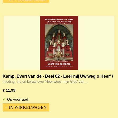
Kamp, Evert van de - Deel 02 - Leer mij Uw weg o Heer' /
Heer' wees mijn Gids
Inleding, trio en koraal over 'Heer wees mijn Gids' van…
€ 11,95
✓
Op voorraad
IN WINKELWAGEN