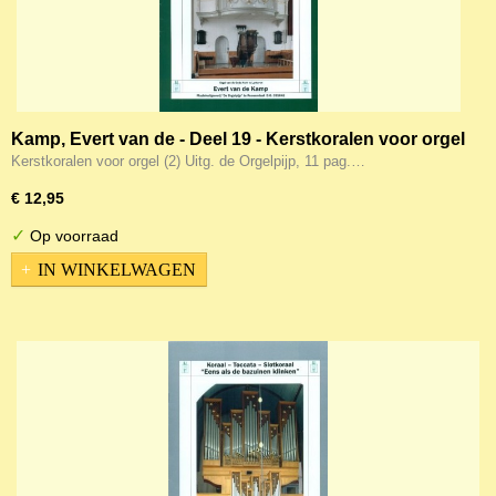
Kamp, Evert van de - Deel 19 - Kerstkoralen voor orgel
(2) (Noten)
Kerstkoralen voor orgel (2) Uitg. de Orgelpijp, 11 pag.…
€ 12,95
✓
Op voorraad
IN WINKELWAGEN