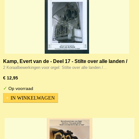
Kamp, Evert van de - Deel 17 - Stilte over alle landen /
Blijf bij mij Heer' (Noten)
2 Koraalbewerkingen voor orgel: Stilte over alle landen /…
€ 12,95
✓
Op voorraad
IN WINKELWAGEN