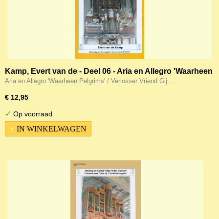
Kamp, Evert van de - Deel 06 - Aria en Allegro 'Waarheen
Pelgrims' / Verlosser Vriend Gij hoop en lust
Aria en Allegro 'Waarheen Pelgrims' / Verlosser Vriend Gij…
€ 12,95
✓
Op voorraad
IN WINKELWAGEN