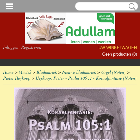
Inloggen
Registreren
UW WINKELWAGEN
Geen producten
(0)
Home
>
Muziek
>
Bladmuziek
>
Nieuwe bladmuziek
>
Orgel (Noten)
>
Pieter Heykoop
>
Heykoop, Pieter - Psalm 105 :1 - Koraalfantasie (Noten)