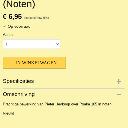
(Noten)
€ 6,95
(inclusief btw 9%)
✓
Op voorraad
Aantal
IN WINKELWAGEN
Specificaties
Productcode
Omschrijving
NBLNOr-4876
Prachtige bewerking van Pieter Heykoop over Psalm 105 in noten
Nieuw!