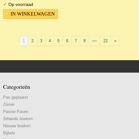
✓
Op voorraad
IN WINKELWAGEN
1
2
3
4
5
6
7
8
•••
22
»
Categorieën
Pas geplaatst
Zomer
Passie Pasen
2ehands boeken
Nieuwe boeken
Bijbels