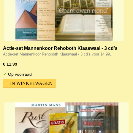
Actie-set Mannenkoor Rehoboth Klaaswaal - 3 cd's
voor 11,99
Actie-set Mannenkoor Rehoboth Klaaswaal - 3 cd's voor 14,99…
€ 11,99
✓
Op voorraad
IN WINKELWAGEN