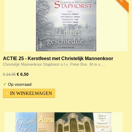
ACTIE 25 - Kerstfeest met Christelijk Mannenkoor
Staphorst - En het geschiedde
Christelijk Mannenkoor Staphorst o.l.v. Peter Bos. M.m.v.…
€ 6,50
€ 14,95
✓
Op voorraad
IN WINKELWAGEN