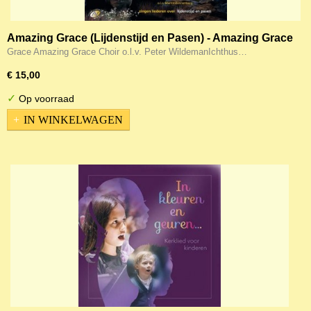
Amazing Grace (Lijdenstijd en Pasen) - Amazing Grace
Choir & Ichthus Mannen ensemble
Grace Amazing Grace Choir o.l.v. Peter WildemanIchthus…
€ 15,00
✓
Op voorraad
IN WINKELWAGEN