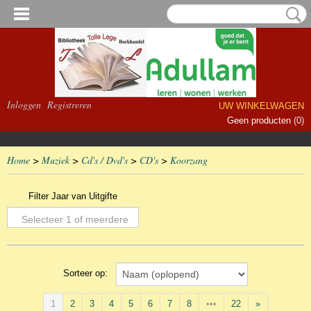
Inloggen
Registreren
UW WINKELWAGEN
Geen producten
(0)
Home
>
Muziek
>
Cd's / Dvd's
>
CD's
>
Koorzang
Filter Jaar van Uitgifte
Selecteer 1 of meerdere
opties
Sorteer op:
1
2
3
4
5
6
7
8
•••
22
»