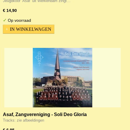
Jeugdkoor ‘Asaf’ uit Werkendam zingt…
€ 14,90
✓
Op voorraad
IN WINKELWAGEN
Asaf, Zangvereniging - Soli Deo Gloria
Tracks: zie afbeeldingen