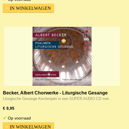
IN WINKELWAGEN
Becker, Albert Chorwerke - Liturgische Gesange
Kirchenjahr Op4
Liturgische Gesange Kirchenjahr is een SUPER AUDIO CD met…
€ 9,95
✓
Op voorraad
IN WINKELWAGEN