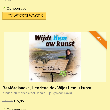
€ 6,95
✓
Op voorraad
IN WINKELWAGEN
-60%
Bat-Maelsaeke, Henriette de - Wijdt Hem u kunst
Kinder- en meisjeskoor Jedaja – jeugdkoor David…
€ 5,95
€ 15,00
✓
Op voorraad