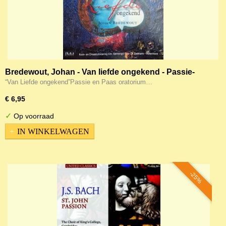
Bredewout, Johan - Van liefde ongekend - Passie-
Paasoratorium
“Van Liefde ongekend”Passie en Paas oratorium…
€ 6,95
✓
Op voorraad
IN WINKELWAGEN
-25%