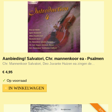
Aanbieding! Salvatori, Chr. mannenkoor ea - Psalmen
en Gezangen
Chr. Mannenkoor Salvatori, Deo Juvante Huizen ea zingen de…
€ 4,95
✓
Op voorraad
IN WINKELWAGEN
-57%